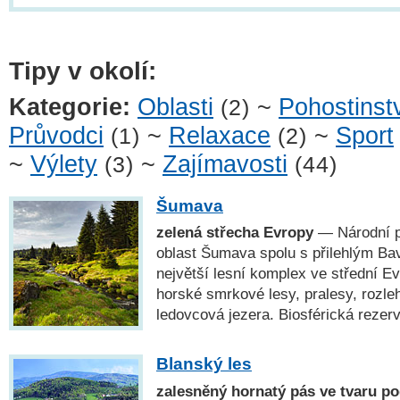
Tipy v okolí:
Kategorie:
Oblasti
~
Pohostinst
(2)
Průvodci
~
Relaxace
~
Sport
(1)
(2)
~
Výlety
~
Zajímavosti
(3)
(44)
Šumava
zelená střecha Evropy
— Národní p
oblast Šumava spolu s přilehlým Ba
největší lesní komplex ve střední E
horské smrkové lesy, pralesy, rozleh
ledovcová jezera. Biosférická rez
Blanský les
zalesněný hornatý pás ve tvaru p