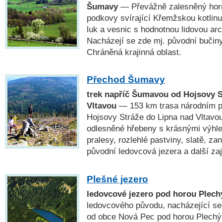
Šumavy
— Převážně zalesněný horn
podkovy svírající Křemžskou kotlinu
luk a vesnic s hodnotnou lidovou a
Nacházejí se zde mj. původní bučin
Chráněná krajinná oblast.
Přechod Šumavy
trek napříč Šumavou od Hojsovy S
Vltavou
— 153 km trasa národním 
Hojsovy Stráže do Lipna nad Vltavou
odlesněné hřebeny s krásnými výhl
pralesy, rozlehlé pastviny, slatě, za
původní ledovcová jezera a další za
Plešné jezero
ledovcové jezero pod horou Plec
ledovcového původu, nacházející se
od obce Nová Pec pod horou Plechý (