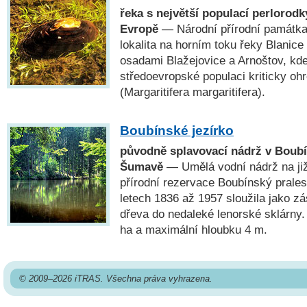
řeka s největší populací perlorodky
Evropě
— Národní přírodní památk
lokalita na horním toku řeky Blanic
osadami Blažejovice a Arnoštov, kde 
středoevropské populaci kriticky oh
(Margaritifera margaritifera).
Boubínské jezírko
původně splavovací nádrž v Boub
Šumavě
— Umělá vodní nádrž na ji
přírodní rezervace Boubínský prale
letech 1836 až 1957 sloužila jako z
dřeva do nedaleké lenorské sklárny.
ha a maximální hloubku 4 m.
© 2009–2026 iTRAS. Všechna práva vyhrazena.