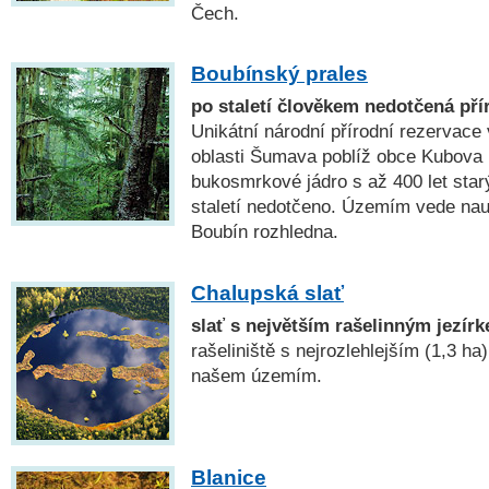
Čech.
Boubínský prales
po staletí člověkem nedotčená př
Unikátní národní přírodní rezervace
oblasti Šumava poblíž obce Kubova H
bukosmrkové jádro s až 400 let star
staletí nedotčeno. Územím vede nau
Boubín rozhledna.
Chalupská slať
slať s největším rašelinným jezír
rašeliniště s nejrozlehlejším (1,3 h
našem územím.
Blanice