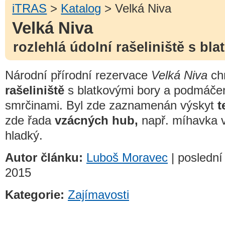
iTRAS
>
Katalog
> Velká Niva
Velká Niva
rozlehlá údolní rašeliniště s bl
Národní přírodní rezervace
Velká Niva
ch
rašeliniště
s blatkovými bory a podmáčen
smrčinami. Byl zde zaznamenán výskyt
t
zde řada
vzácných hub,
např. míhavka 
hladký.
Autor článku:
Luboš Moravec
| poslední
2015
Kategorie:
Zajímavosti