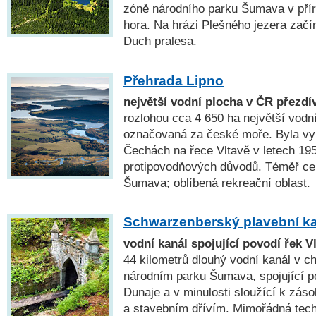
zóně národního parku Šumava v pří
hora. Na hrázi Plešného jezera začí
Duch pralesa.
Přehrada Lipno
největší vodní plocha v ČR přezd
rozlohou cca 4 650 ha největší vodn
označovaná za české moře. Byla vy
Čechách na řece Vltavě v letech 19
protipovodňových důvodů. Téměř c
Šumava; oblíbená rekreační oblast.
Schwarzenberský plavební k
vodní kanál spojující povodí řek V
44 kilometrů dlouhý vodní kanál v ch
národním parku Šumava, spojující p
Dunaje a v minulosti sloužící k zás
a stavebním dřívím. Mimořádná tech