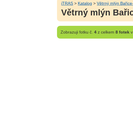
iTRAS
>
Katalog
>
Větrný mlýn Bařice
Větrný mlýn Baři
Zobrazuji
fotku č.
4
z celkem
8 fotek
v 