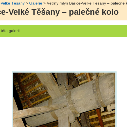
-Velké Těšany
>
Galerie
> Větrný mlýn Bařice-Velké Těšany – palečné 
ce-Velké Těšany – palečné kolo
této galerii.