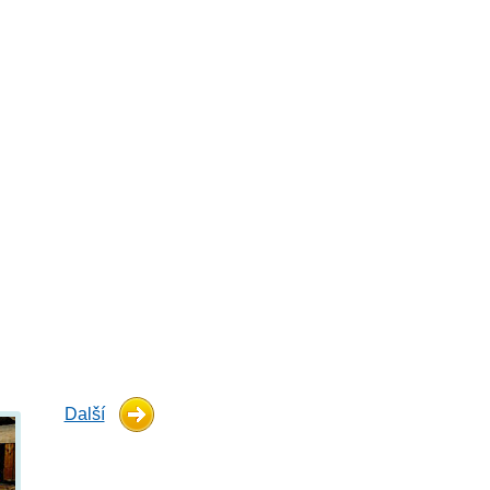
Další