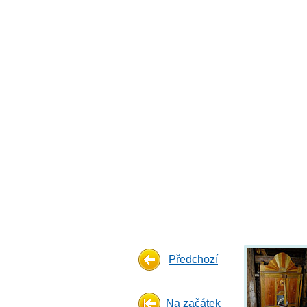
Předchozí
Na začátek