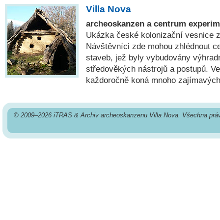
Villa Nova
archeoskanzen a centrum experime
Ukázka české kolonizační vesnice z
Návštěvníci zde mohou zhlédnout c
staveb, jež byly vybudovány výhrad
středověkých nástrojů a postupů. V
každoročně koná mnoho zajímavých
© 2009–2026 iTRAS & Archiv archeoskanzenu Villa Nova. Všechna prá