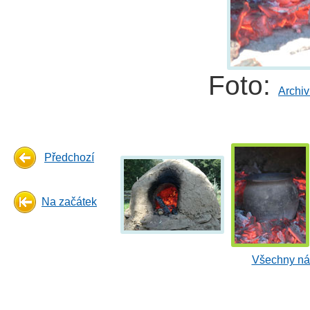
Foto:
Archiv
Předchozí
Na začátek
Všechny náh