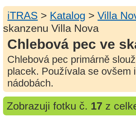
iTRAS
>
Katalog
>
Villa No
skanzenu Villa Nova
Chlebová pec ve sk
Chlebová pec primárně slouži
placek. Používala se ovšem i
nádobách.
Zobrazuji
fotku č.
17
z cel