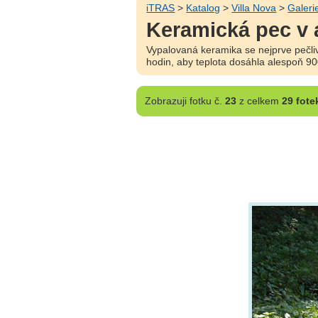
iTRAS
>
Katalog
>
Villa Nova
>
Galeri
Keramická pec v 
Vypalovaná keramika se nejprve pečlivě 
hodin, aby teplota dosáhla alespoň 90
Zobrazuji
fotku č.
23
z celkem
29 fote