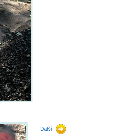
Další