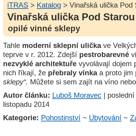
iTRAS
>
Katalog
> Vinařská ulička Pod
Vinařská ulička Pod Staro
opilé vinné sklepy
Tahle
moderní sklepní ulička
ve Velkých
teprve v r. 2012. Zdejší
pestrobarevné
vi
nezvyklé architektuře
vyvolávají dojem 
nich říkají, že
přebraly vínka
a proto jim
sklepy“.
Můžete si sem zajít na víno nebo 
Autor článku:
Luboš Moravec
| poslední
listopadu 2014
Kategorie:
Pohostinství
~
Ubytování
~
Z