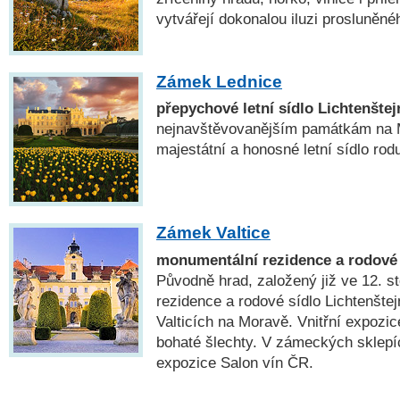
vytvářejí dokonalou iluzi prosluněné
Zámek Lednice
přepychové letní sídlo Lichtenštej
nejnavštěvovanějším památkám na M
majestátní a honosné letní sídlo rod
Zámek Valtice
monumentální rezidence a rodové 
Původně hrad, založený již ve 12. sto
rezidence a rodové sídlo Lichtenšte
Valticích na Moravě. Vnitřní expozic
bohaté šlechty. V zámeckých sklepíc
expozice Salon vín ČR.