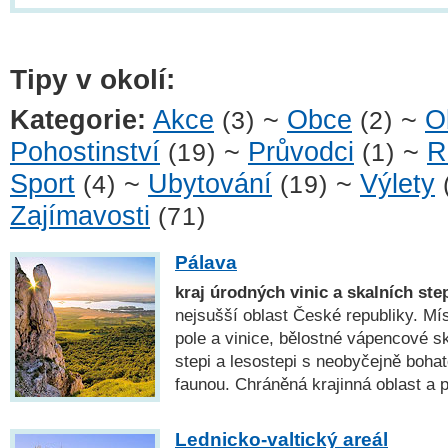
Tipy v okolí:
Kategorie:
Akce
~
Obce
~
O
(3)
(2)
Pohostinství
~
Průvodci
~
R
(19)
(1)
Sport
~
Ubytování
~
Výlety
(4)
(19)
Zajímavosti
(71)
Pálava
kraj úrodných vinic a skalních ste
nejsušší oblast České republiky. Mís
pole a vinice, bělostné vápencové sk
stepi a lesostepi s neobyčejně bohat
faunou. Chráněná krajinná oblast 
Lednicko-valtický areál