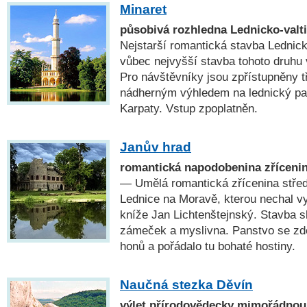
Minaret
působivá rozhledna Lednicko-valt
Nejstarší romantická stavba Lednick
vůbec nejvyšší stavba tohoto druhu
Pro návštěvníky jsou zpřístupněny t
nádherným výhledem na lednický par
Karpaty. Vstup zpoplatněn.
Janův hrad
romantická napodobenina zříceni
— Umělá romantická zřícenina stře
Lednice na Moravě, kterou nechal v
kníže Jan Lichtenštejnský. Stavba s
zámeček a myslivna. Panstvo se zd
honů a pořádalo tu bohaté hostiny.
Naučná stezka Děvín
výlet přírodovědecky mimořádnou