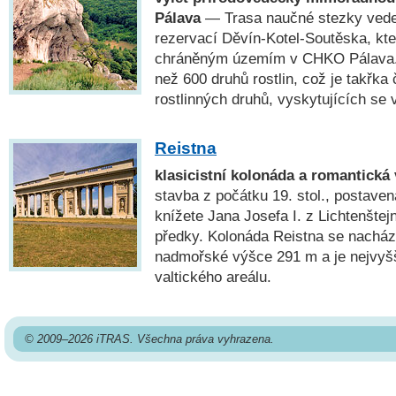
Pálava
— Trasa naučné stezky vede 
rezervací Děvín-Kotel-Soutěska, kte
chráněným územím v CHKO Pálava. 
než 600 druhů rostlin, což je takřka 
rostlinných druhů, vyskytujících se 
Reistna
klasicistní kolonáda a romantická 
stavba z počátku 19. stol., postave
knížete Jana Josefa I. z Lichtenšte
předky. Kolonáda Reistna se nachází
nadmořské výšce 291 m a je nejvy
valtického areálu.
© 2009–2026 iTRAS. Všechna práva vyhrazena.