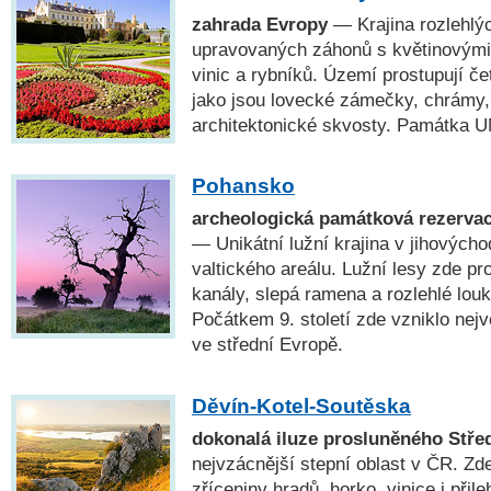
zahrada Evropy
— Krajina rozlehlý
upravovaných záhonů s květinovými 
vinic a rybníků. Území prostupují če
jako jsou lovecké zámečky, chrámy,
architektonické skvosty. Památka
Pohansko
archeologická památková rezervac
— Unikátní lužní krajina v jihových
valtického areálu. Lužní lesy zde pr
kanály, slepá ramena a rozlehlé louk
Počátkem 9. století zde vzniklo nejv
ve střední Evropě.
Děvín-Kotel-Soutěska
dokonalá iluze prosluněného Stře
nejvzácnější stepní oblast v ČR. Zd
zříceniny hradů, horko, vinice i při