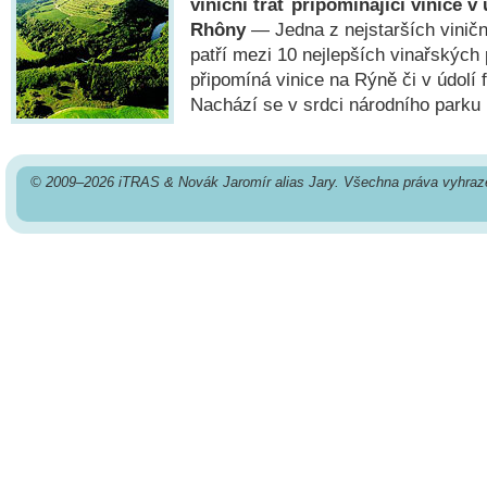
viniční trať připomínající vinice v
Rhôny
— Jedna z nejstarších viničn
patří mezi 10 nejlepších vinařských
připomíná vinice na Rýně či v údolí
Nachází se v srdci národního parku 
© 2009–2026 iTRAS & Novák Jaromír alias Jary. Všechna práva vyhraz