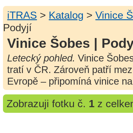
iTRAS
>
Katalog
>
Vinice 
Podyjí
Vinice Šobes | Pody
Letecký pohled.
Vinice Šobes
tratí v ČR. Zároveň patří mez
Evropě – připomíná vinice na
Zobrazuji
fotku č.
1
z celk