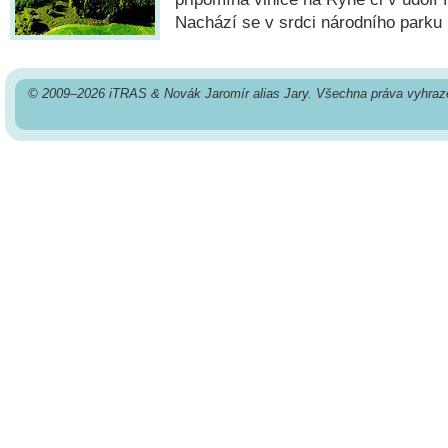
Nachází se v srdci národního parku 
© 2009–2026 iTRAS & Novák Jaromír alias Jary. Všechna práva vyhraz