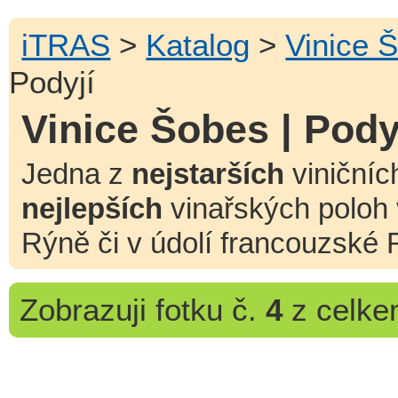
iTRAS
>
Katalog
>
Vinice 
Podyjí
Vinice Šobes | Pody
Jedna z
nejstarších
viničníc
nejlepších
vinařských poloh 
Rýně či v údolí francouzské 
Zobrazuji
fotku č.
4
z celk