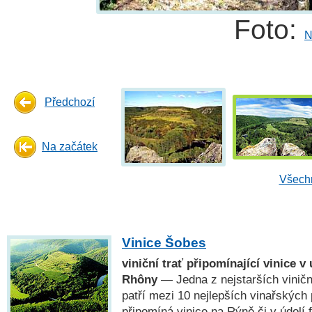
Foto:
N
Předchozí
Na začátek
Všechn
Vinice Šobes
viniční trať připomínající vinice v
Rhôny
— Jedna z nejstarších viničn
patří mezi 10 nejlepších vinařských
připomíná vinice na Rýně či v údolí