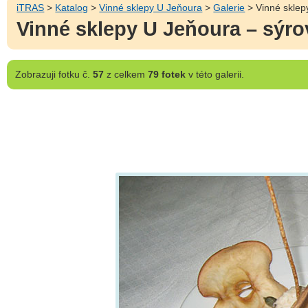
iTRAS
>
Katalog
>
Vinné sklepy U Jeňoura
>
Galerie
> Vinné sklepy
Vinné sklepy U Jeňoura – sýrov
Zobrazuji
fotku č.
57
z celkem
79 fotek
v této galerii.