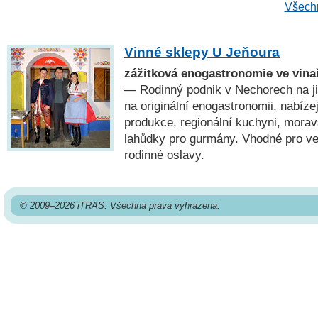
Všechn
Vinné sklepy U Jeňoura
zážitková enogastronomie ve vina
— Rodinný podnik v Nechorech na j
na originální enogastronomii, nabízejí
produkce, regionální kuchyni, moravs
lahůdky pro gurmány. Vhodné pro ve
rodinné oslavy.
© 2009–2026 iTRAS. Všechna práva vyhrazena.