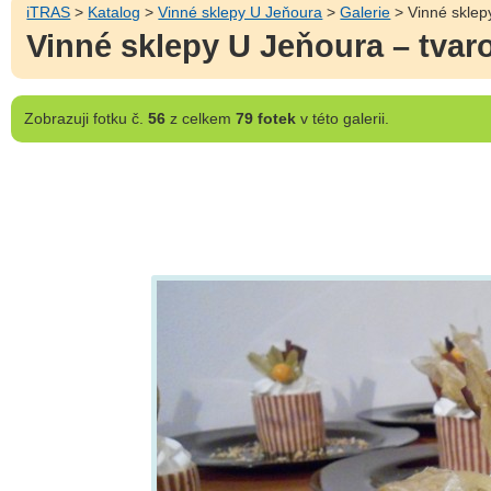
iTRAS
>
Katalog
>
Vinné sklepy U Jeňoura
>
Galerie
> Vinné sklep
Vinné sklepy U Jeňoura – tvar
Zobrazuji
fotku č.
56
z celkem
79 fotek
v této galerii.