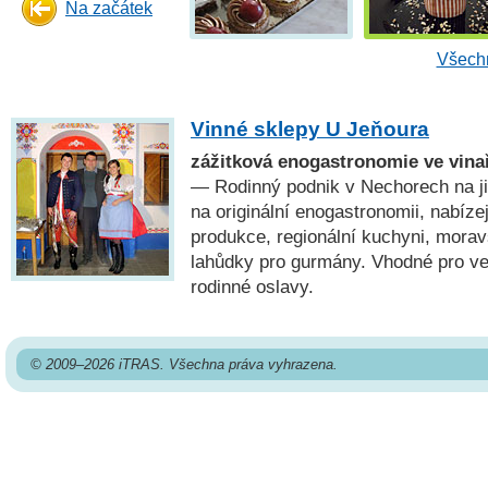
Na začátek
Všechn
Vinné sklepy U Jeňoura
zážitková enogastronomie ve vina
— Rodinný podnik v Nechorech na j
na originální enogastronomii, nabízejí
produkce, regionální kuchyni, moravs
lahůdky pro gurmány. Vhodné pro ve
rodinné oslavy.
© 2009–2026 iTRAS. Všechna práva vyhrazena.