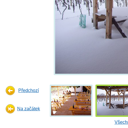
Předchozí
Na začátek
Všechn