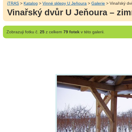
iTRAS
>
Katalog
>
Vinné sklepy U Jeňoura
>
Galerie
> Vinařský dvů
Vinařský dvůr U Jeňoura – zimn
Zobrazuji
fotku č.
25
z celkem
79 fotek
v této galerii.