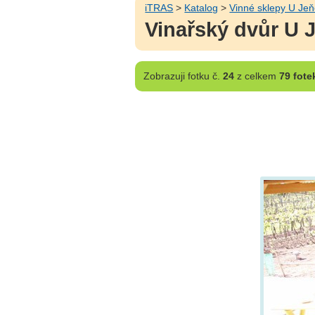
iTRAS
>
Katalog
>
Vinné sklepy U Je
Vinařský dvůr U 
Zobrazuji
fotku č.
24
z celkem
79 fote