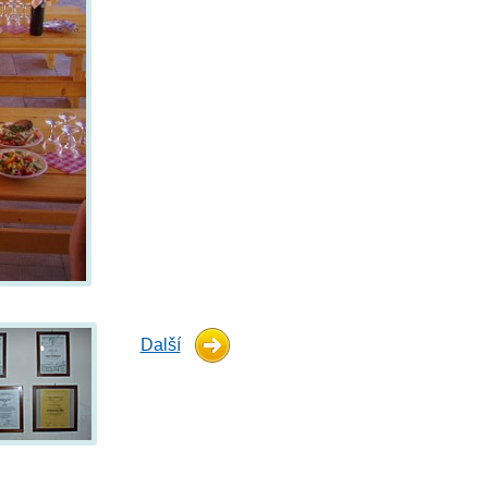
Další