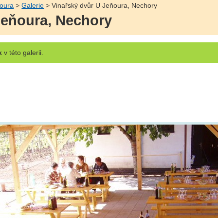
ňoura
>
Galerie
> Vinařský dvůr U Jeňoura, Nechory
Jeňoura, Nechory
k
v této galerii.