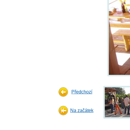
Předchozí
Na začátek