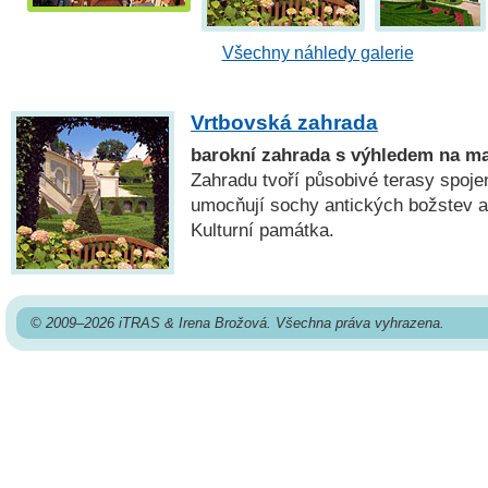
Všechny náhledy galerie
Vrtbovská zahrada
barokní zahrada s výhledem na ma
Zahradu tvoří působivé terasy spoje
umocňují sochy antických božstev 
Kulturní památka.
© 2009–2026 iTRAS & Irena Brožová. Všechna práva vyhrazena.