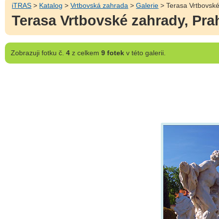
iTRAS
>
Katalog
>
Vrtbovská zahrada
>
Galerie
> Terasa Vrtbovské
Terasa Vrtbovské zahrady, Pra
Zobrazuji
fotku č.
4
z celkem
9 fotek
v této galerii.