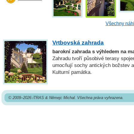
Všechny náhl
Vrtbovská zahrada
barokní zahrada s výhledem na ma
Zahradu tvoří působivé terasy spoje
umocňují sochy antických božstev 
Kulturní památka.
© 2009–2026 iTRAS & Němejc Michal. Všechna práva vyhrazena.