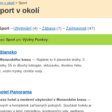
py v okolí
> Sport
port v okolí
Sport
~
Ubytování
(4)
~
Zábava
(7)
~
Zajímavosti
(47)
ypu
Sport
pro
Vývěry Punkvy
:
Blansko
 Moravského krasu
— Najdete tu 4 plavecké dráhy, 3
tky, 55 m dlouhý tobogán, skluzavku, divokou řeku,
, vodní trysky, chrliče vody…
hotel Panorama
ness hotel a moderní ubytování v Moravském krasu
—
ových a kompletně zařízených pokojích. Součástí hotelu je
salonky a letní zahrádkou, konferenční sály, wellness