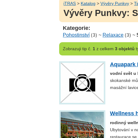
iTRAS
>
Katalog
>
Vývěry Punkvy
>
Ti
Vývěry Punkvy: S
Kategorie:
Pohostinství
(3)
~
Relaxace
(3)
~
Zobrazuji
tip č.
1
z celkem
3 objektů
t
Aquapark 
vodní svět u
skokanské můs
masážní lavice
Wellness 
rodinný well
Ubytování v n
restaurace se 