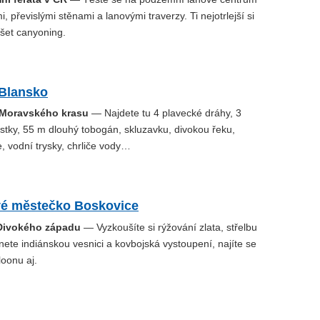
, převislými stěnami a lanovými traverzy. Ti nejotrlejší si
šet canyoning.
Blansko
 Moravského krasu
— Najdete tu 4 plavecké dráhy, 3
tky, 55 m dlouhý tobogán, skluzavku, divokou řeku,
, vodní trysky, chrliče vody…
é městečko Boskovice
Divokého západu
— Vyzkoušíte si rýžování zlata, střelbu
nete indiánskou vesnici a kovbojská vystoupení, najíte se
oonu aj.