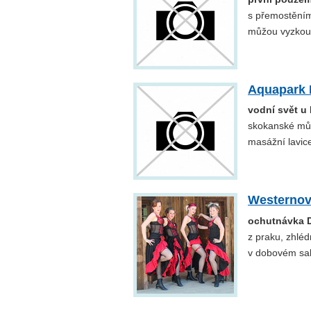
s přemostěními
můžou vyzkou
Aquapark 
vodní svět u
skokanské můs
masážní lavice
Westernov
ochutnávka 
z praku, zhléd
v dobovém sal