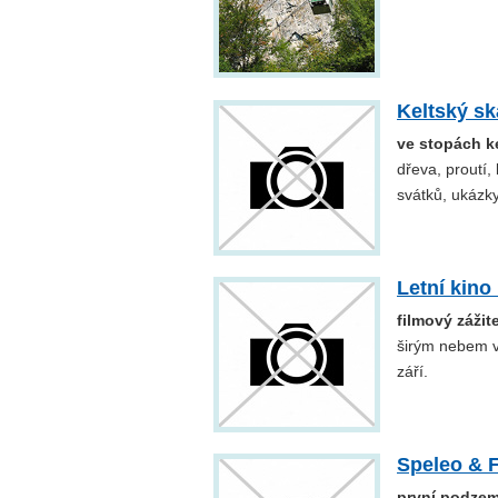
Keltský sk
ve stopách k
dřeva, proutí,
svátků, ukázk
Letní kino
filmový záži
širým nebem v
září.
Speleo & 
první podzem