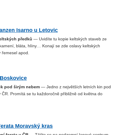
anzen Isarno u Letovic
eltských předků
— Uvidíte tu kopie keltských staveb ze
 kamení, bláta, hlíny… Konají se zde oslavy keltských
y řemesel apod.
 Boskovice
tek pod širým nebem
— Jedno z největších letních kin pod
 ČR. Promítá se tu každoročně přibližně od května do
Ferata Moravský kras
ní ferata v ČR
— Těšte se na podzemní lanové centrum