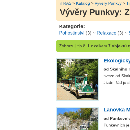
iTRAS
>
Katalog
>
Vývěry Punkvy
>
Ti
Vývěry Punkvy: Z
Kategorie:
Pohostinství
(3)
~
Relaxace
(3)
~
Zobrazuji
tip č.
1
z celkem
7 objektů
t
Ekologick
od Skalního 
sveze od Skal
Jízdní řád je 
Lanovka M
od Punkevní
Punkevních je