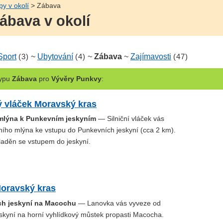
py v okolí
> Zábava
ábava v okolí
Sport
(3)
~
Ubytování
(4)
~
Zábava
~
Zajímavosti
(47)
ypu
Zábava
pro
Vývěry Punkvy
:
ý vláček Moravský kras
mlýna k Punkevním jeskyním
— Silniční vláček vás
ního mlýna ke vstupu do Punkevních jeskyní (cca 2 km).
sladěn se vstupem do jeskyní.
oravský kras
ch jeskyní na Macochu
— Lanovka vás vyveze od
skyní na horní vyhlídkový můstek propasti Macocha.