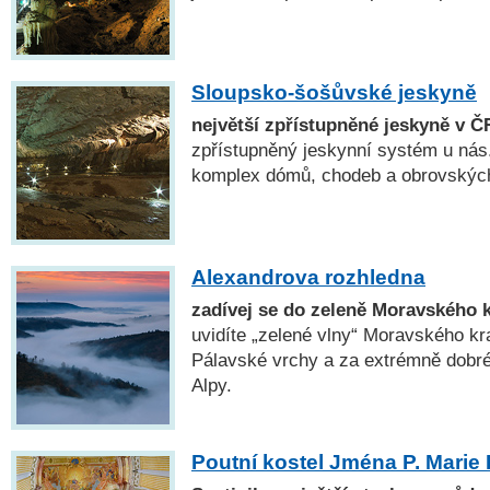
Sloupsko-šošůvské jeskyně
největší zpřístupněné jeskyně v Č
zpřístupněný jeskynní systém u nás. 
komplex dómů, chodeb a obrovských
Alexandrova rozhledna
zadívej se do zeleně Moravského 
uvidíte „zelené vlny“ Moravského kr
Pálavské vrchy a za extrémně dobré 
Alpy.
Poutní kostel Jména P. Marie 