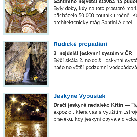
Santiniho největší stavba na půdo
Byly doby, kdy na toto prastaré mar
přicházelo 50 000 poutníků ročně. Ko
architektonický mág Santini Aichel.
Rudické propadání
2. nejdelší jeskynní systém v ČR
—
Býčí skála 2. nejdelší jeskynní sys
naše největší podzemní vodopádová
Jeskyně Výpustek
Dračí jeskyně nedaleko Křtin
— Taj
expozicí, která vás s využitím „stro
pravěku, kdy jeskyni obývala divoká 