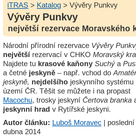
iTRAS
>
Katalog
> Vývěry Punkvy
Vývěry Punkvy
největší rezervace Moravského 
Národní přírodní rezervace
Vývěry Punkv
největší
rezervací v CHKO
Moravský kra
Najdete tu
krasové kaňony
Suchý
a
Pus
a četné
jeskyně
– např. vchod do
Amaté
jeskyně,
nejdelšího
jeskynního systému
území ČR. Těšit se můžete i na propast
Macochu
, trosky jeskyní
Čertova branka
jeskynní hrad
v Rytířské jeskyni.
Autor článku:
Luboš Moravec
| poslední
dubna 2014