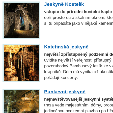
Jeskyně Kostelík
vstupte do přírodní kostelní kaple
obří prostorou a skalním oknem, kter
si tu připadáte jako v nějaké kamenn
Kateřinská jeskyně
největší zpřístupněný podzemní 
uvidíte největší veřejnosti přístup
pozoruhodný Bambusový lesík ze v
krápníků. Dóm má vynikající akusti
pořádají koncerty.
Punkevní jeskyně
nejnavštěvovanější jeskynní syst
trasa vede majestátními dómy, prop
jedinečnou podzemní plavbou po říč