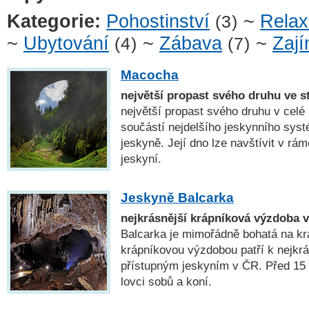
Kategorie:
Pohostinství
~
Rela
(3)
~
Ubytování
~
Zábava
~
Zají
(4)
(7)
Macocha
největší propast svého druhu ve s
největší propast svého druhu v celé
součástí nejdelšího jeskynního sys
jeskyně. Její dno lze navštívit v rá
jeskyní.
Jeskyně Balcarka
nejkrásnější krápníková výzdoba 
Balcarka je mimořádně bohatá na kr
krápníkovou výzdobou patří k nejkrá
přístupným jeskyním v ČR. Před 15 00
lovci sobů a koní.