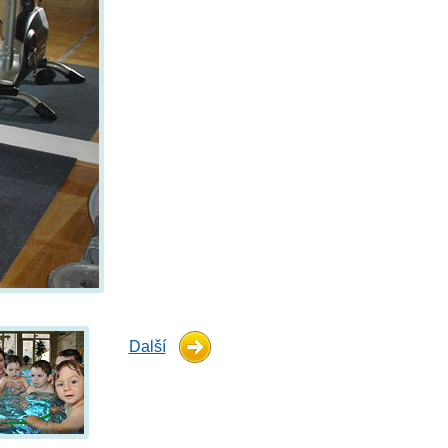
Další