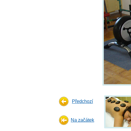
Předchozí
Na začátek