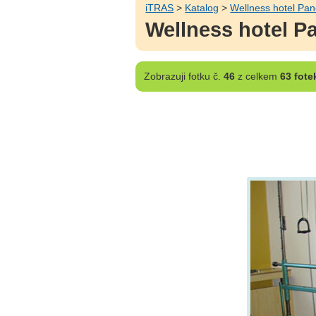
iTRAS
>
Katalog
>
Wellness hotel Pa
Wellness hotel P
Zobrazuji
fotku č.
46
z celkem
63 fote