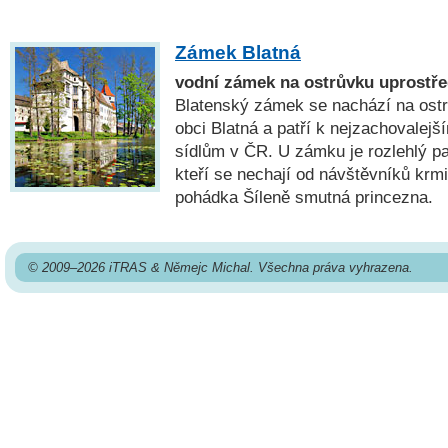
Zámek Blatná
vodní zámek na ostrůvku uprostř
Blatenský zámek se nachází na ost
obci Blatná a patří k nejzachovale
sídlům v ČR. U zámku je rozlehlý p
kteří se nechají od návštěvníků krmi
pohádka Šíleně smutná princezna.
© 2009–2026 iTRAS & Němejc Michal. Všechna práva vyhrazena.