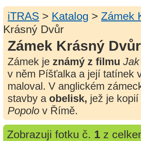
iTRAS
>
Katalog
>
Zámek 
Krásný Dvůr
Zámek Krásný Dvů
Zámek je
známý z filmu
Jak
v něm Píšťalka a její tatínek
maloval. V anglickém zámeck
stavby a
obelisk,
jež je kopi
Popolo
v Římě.
Zobrazuji
fotku č.
1
z celk