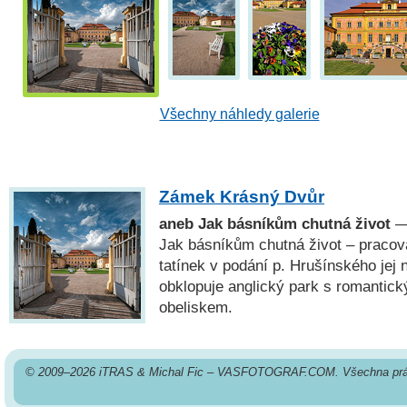
Všechny náhledy galerie
Zámek Krásný Dvůr
aneb Jak básníkům chutná život
— 
Jak básníkům chutná život – pracova
tatínek v podání p. Hrušínského jej
obklopuje anglický park s romantic
obeliskem.
© 2009–2026 iTRAS & Michal Fic – VASFOTOGRAF.COM. Všechna prá