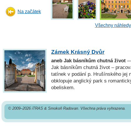
Na začátek
Všechny náhledy 
Zámek Krásný Dvůr
aneb Jak básníkům chutná život
— 
Jak básníkům chutná život – pracova
tatínek v podání p. Hrušínského jej
obklopuje anglický park s romantic
obeliskem.
© 2009–2026 iTRAS & Smokoň Radovan. Všechna práva vyhrazena.