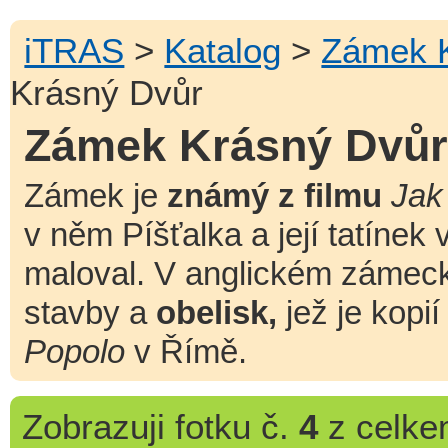
iTRAS
>
Katalog
>
Zámek 
Krásný Dvůr
Zámek Krásný Dvů
Zámek je
známý z filmu
Jak
v něm Píšťalka a její tatínek
maloval. V anglickém zámeck
stavby a
obelisk,
jež je kopi
Popolo
v Římě.
Zobrazuji
fotku č.
4
z celk