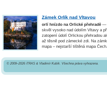
Zámek Orlík nad Vltavou
orlí hnízdo na Orlické přehradě
— 
skvěl vysoko nad údolím Vltavy a při
zatopení údolí Orlickou přehradou a
až těsně pod zámecké zdi. Na zámku
mapa – nejstarší tištěná mapa Čech
© 2009–2026 iTRAS & Vladimír Kubík. Všechna práva vyhrazena.