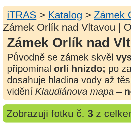
iTRAS
>
Katalog
>
Zámek O
Zámek Orlík nad Vltavou | O
Zámek Orlík nad Vlt
Původně se zámek skvěl
vy
připomínal
orlí hnízdo;
po za
dosahuje hladina vody až tě
vidění
Klaudiánova mapa
–
n
Zobrazuji
fotku č.
3
z celk