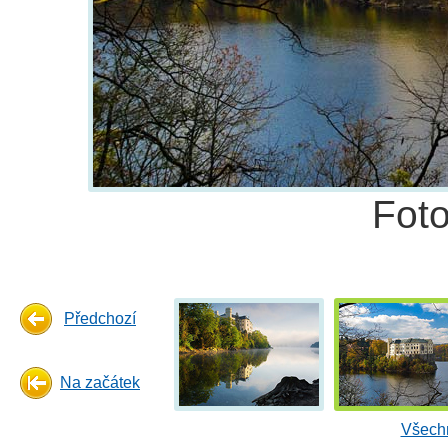
Fot
Předchozí
Na začátek
Všechn