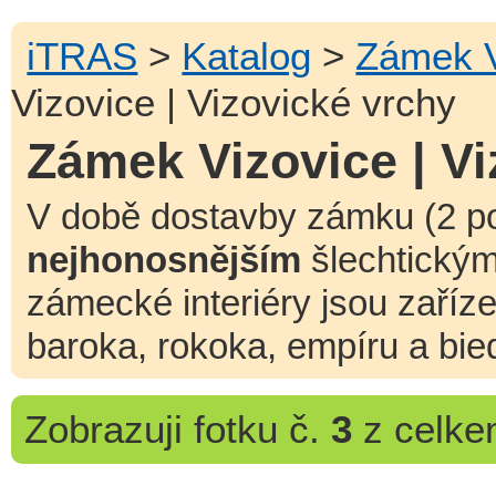
iTRAS
>
Katalog
>
Zámek V
Vizovice | Vizovické vrchy
Zámek Vizovice | Vi
V době dostavby zámku (2 pol.
nejhonosnějším
šlechtickým
zámecké interiéry jsou zaříz
baroka, rokoka, empíru a bie
Zobrazuji
fotku č.
3
z celk