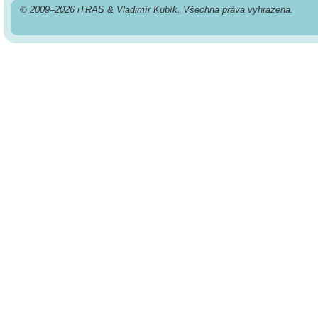
© 2009–2026 iTRAS & Vladimír Kubík. Všechna práva vyhrazena.