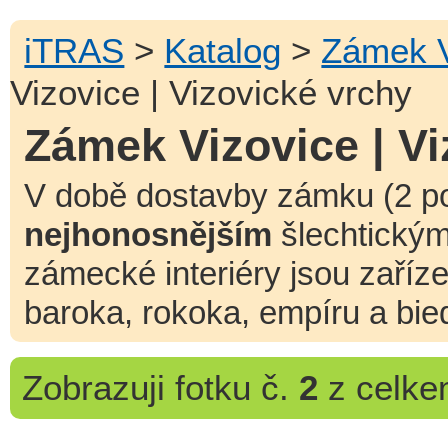
iTRAS
>
Katalog
>
Zámek V
Vizovice | Vizovické vrchy
Zámek Vizovice | Vi
V době dostavby zámku (2 pol.
nejhonosnějším
šlechtickým
zámecké interiéry jsou zaříz
baroka, rokoka, empíru a bie
Zobrazuji
fotku č.
2
z celk