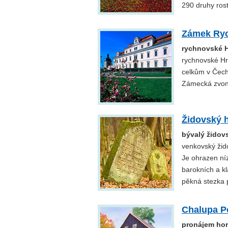
290 druhy rost
Zámek Ry
rychnovské 
rychnovské Hr
celkům v Čechá
Zámecká zvoni
Židovský h
bývalý židov
venkovský žido
Je ohrazen ní
barokních a kl
pěkná stezka 
Chalupa P
pronájem hor