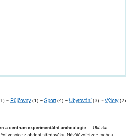
(1)
~
Půjčovny
(1)
~
Sport
(4)
~
Ubytování
(3)
~
Výlety
(2)
n a centrum experimentální archeologie
— Ukázka
ační vesnice z období středověku. Návštěvníci zde mohou