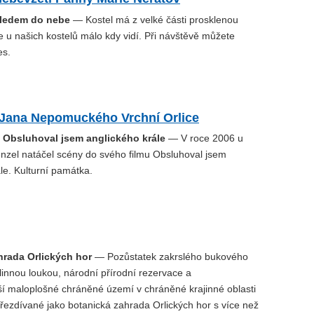
hledem do nebe
— Kostel má z velké části prosklenou
e u našich kostelů málo kdy vidí. Při návštěvě můžete
es.
. Jana Nepomuckého Vrchní Orlice
u Obsluhoval jsem anglického krále
— V roce 2006 u
enzel natáčel scény do svého filmu Obsluhoval jsem
le. Kulturní památka.
hrada Orlických hor
— Pozůstatek zakrslého bukového
linnou loukou, národní přírodní rezervace a
í maloplošné chráněné území v chráněné krajinné oblasti
přezdívané jako botanická zahrada Orlických hor s více než