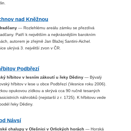
lin.
chnov nad Kněžnou
Hradčany
— Rozlehlému areálu zámku se přezdívá
adčany. Patří k největším a nejkrásnějším barokním
ch, autorem je zřejmě Jan Blažej Santini-Aichel.
ce ukrývá 3. největší zvon v ČR.
řbitov Podbřezí
ský hřbitov v lesním zákoutí u řeky Dědiny
— Bývalý
vský hřbitov v lese u obce Podbřezí (Vesnice roku 2006).
zkou opukovou zídkou a skrývá cca 90 ručně tesaných
asicistních náhrobků (nejstarší z r. 1725). K hřbitovu vede
podél řeky Dědiny.
od Návsí
ské chalupy v Olešnici v Orlických horách
— Horská