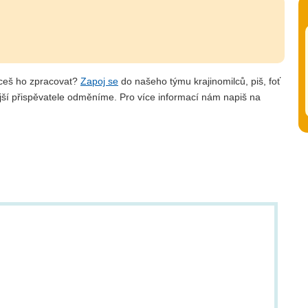
hceš ho zpracovat?
Zapoj se
do našeho týmu krajinomilců, piš, foť
jší přispěvatele odměníme. Pro více informací nám napiš na