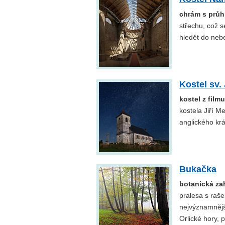
chrám s prů
střechu, což s
hledět do neb
Kostel sv
kostel z film
kostela Jiří M
anglického krá
Bukačka
botanická za
pralesa s raše
nejvýznamnějš
Orlické hory, 