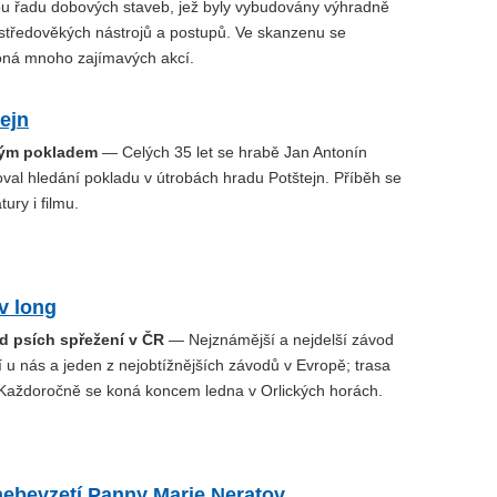
ou řadu dobových staveb, jež byly vybudovány výhradně
 středověkých nástrojů a postupů. Ve skanzenu se
ná mnoho zajímavých akcí.
ejn
ým pokladem
— Celých 35 let se hrabě Jan Antonín
al hledání pokladu v útrobách hradu Potštejn. Příběh se
tury i filmu.
v long
od psích spřežení v ČR
— Nejznámější a nejdelší závod
 u nás a jeden z nejobtížnějších závodů v Evropě; trasa
Každoročně se koná koncem ledna v Orlických horách.
nebevzetí Panny Marie Neratov