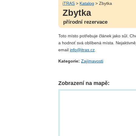
iTRAS
>
Katalog
> Zbytka
Zbytka
přírodní rezervace
Toto místo potřebuje článek jako sůl. C
a hodnoť svá oblíbená místa. Nejaktivně
email
info@itras.cz
.
Kategorie:
Zajímavosti
Zobrazení na mapě: