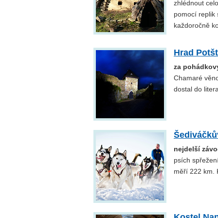
zhlédnout cel
pomocí replik
každoročně ko
Hrad Potšt
za pohádkov
Chamaré věnov
dostal do litera
Šediváčků
nejdelší záv
psích spřežení
měří 222 km. 
Kostel Na