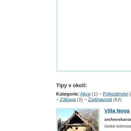
Tipy v okolí:
Kategorie:
Akce
(1)
~
Pohostinství
~
Zábava
(2)
~
Zajímavosti
(52)
Villa Nova
archeoskanze
české koloniz