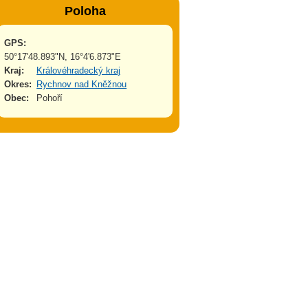
Poloha
GPS:
50°17'48.893"N, 16°4'6.873"E
Kraj:
Královéhradecký kraj
Okres:
Rychnov nad Kněžnou
Obec:
Pohoří