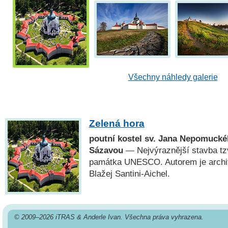
Všechny náhledy galerie
Zelená hora
poutní kostel sv. Jana Nepomuck
Sázavou
— Nejvýraznější stavba tzv
památka UNESCO. Autorem je archit
Blažej Santini-Aichel.
© 2009–2026 iTRAS & Anderle Ivan. Všechna práva vyhrazena.