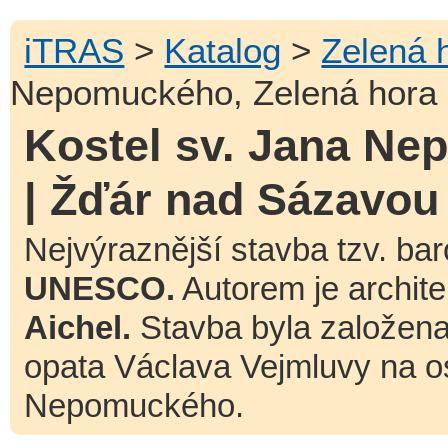
iTRAS
>
Katalog
>
Zelená 
Nepomuckého, Zelená hora 
Kostel sv. Jana Ne
| Žďár nad Sázavou
Nejvýraznější stavba tzv. ba
UNESCO.
Autorem je archit
Aichel.
Stavba byla založena
opata Václava Vejmluvy na o
Nepomuckého.