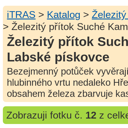
iTRAS
>
Katalog
>
Železit
> Železitý přítok Suché Ka
Železitý přítok Suc
Labské pískovce
Bezejmenný potůček vyvěraj
hlubinného vrtu nedaleko Hř
obsahem železa zbarvuje kas
Zobrazuji
fotku č.
12
z cel