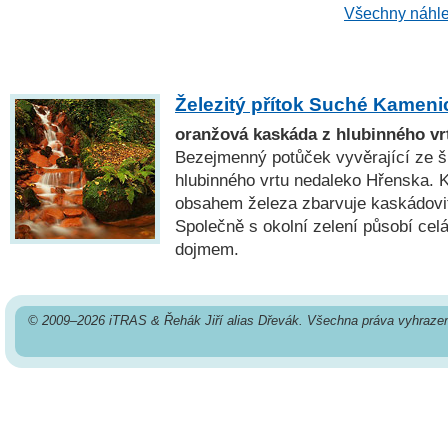
Všechny náhle
Železitý přítok Suché Kameni
oranžová kaskáda z hlubinného vr
Bezejmenný potůček vyvěrající ze 
hlubinného vrtu nedaleko Hřenska. 
obsahem železa zbarvuje kaskádovit
Společně s okolní zelení působí cel
dojmem.
© 2009–2026 iTRAS & Řehák Jiří alias Dřevák. Všechna práva vyhraze