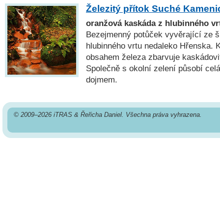
Železitý přítok Suché Kameni
oranžová kaskáda z hlubinného vr
Bezejmenný potůček vyvěrající ze 
hlubinného vrtu nedaleko Hřenska. 
obsahem železa zbarvuje kaskádovit
Společně s okolní zelení působí cel
dojmem.
© 2009–2026 iTRAS & Řeřicha Daniel. Všechna práva vyhrazena.