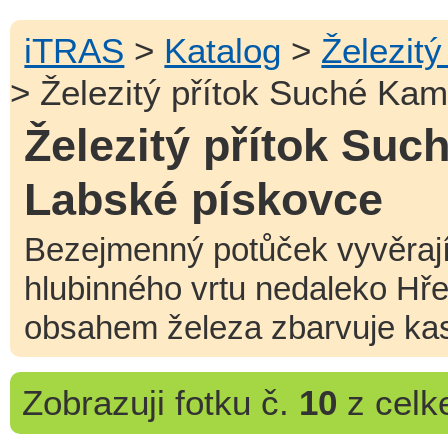
iTRAS
>
Katalog
>
Železit
> Železitý přítok Suché Ka
Železitý přítok Suc
Labské pískovce
Bezejmenný potůček vyvěraj
hlubinného vrtu nedaleko Hř
obsahem železa zbarvuje kas
Zobrazuji
fotku č.
10
z cel