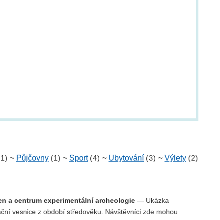
(1)
~
Půjčovny
(1)
~
Sport
(4)
~
Ubytování
(3)
~
Výlety
(2)
n a centrum experimentální archeologie
— Ukázka
ační vesnice z období středověku. Návštěvníci zde mohou