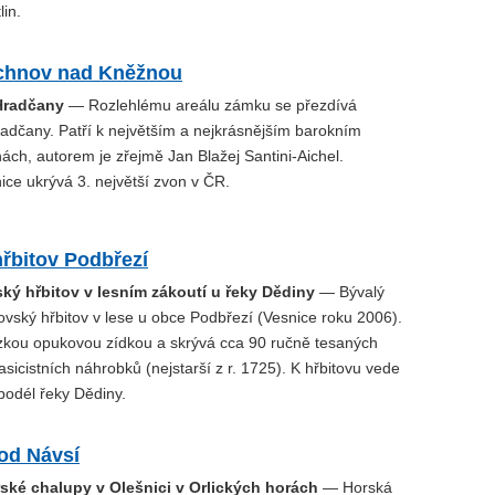
lin.
chnov nad Kněžnou
Hradčany
— Rozlehlému areálu zámku se přezdívá
adčany. Patří k největším a nejkrásnějším barokním
ch, autorem je zřejmě Jan Blažej Santini-Aichel.
ce ukrývá 3. největší zvon v ČR.
řbitov Podbřezí
ský hřbitov v lesním zákoutí u řeky Dědiny
— Bývalý
vský hřbitov v lese u obce Podbřezí (Vesnice roku 2006).
zkou opukovou zídkou a skrývá cca 90 ručně tesaných
asicistních náhrobků (nejstarší z r. 1725). K hřbitovu vede
podél řeky Dědiny.
od Návsí
ské chalupy v Olešnici v Orlických horách
— Horská