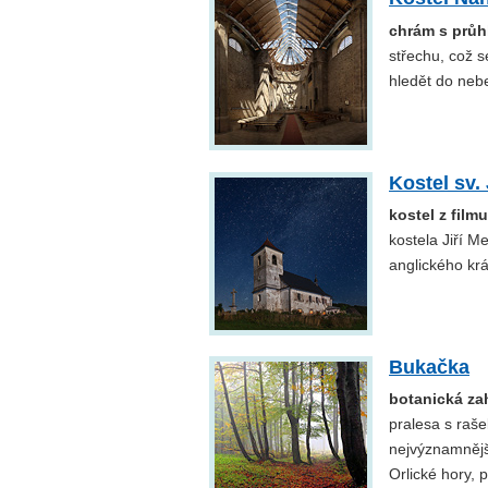
chrám s prů
střechu, což s
hledět do neb
Kostel sv
kostel z film
kostela Jiří M
anglického krá
Bukačka
botanická za
pralesa s raše
nejvýznamnějš
Orlické hory, 