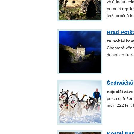
zhlédnout cel
pomocí replik
každoročně ko
Hrad Potšt
za pohádkov
Chamaré věnov
dostal do litera
Šediváčků
nejdelší záv
psích spřežení
měří 222 km. 
Kostel Na