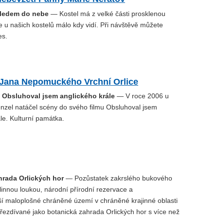
hledem do nebe
— Kostel má z velké části prosklenou
e u našich kostelů málo kdy vidí. Při návštěvě můžete
es.
. Jana Nepomuckého Vrchní Orlice
u Obsluhoval jsem anglického krále
— V roce 2006 u
enzel natáčel scény do svého filmu Obsluhoval jsem
le. Kulturní památka.
hrada Orlických hor
— Pozůstatek zakrslého bukového
linnou loukou, národní přírodní rezervace a
í maloplošné chráněné území v chráněné krajinné oblasti
přezdívané jako botanická zahrada Orlických hor s více než