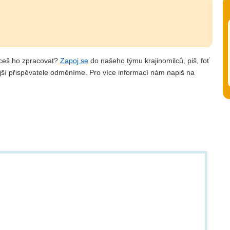
hceš ho zpracovat?
Zapoj se
do našeho týmu krajinomilců, piš, foť
jší přispěvatele odměníme. Pro více informací nám napiš na