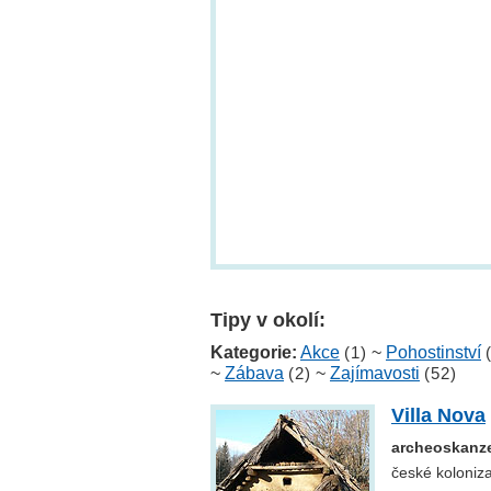
Tipy v okolí:
Kategorie:
Akce
(1)
~
Pohostinství
~
Zábava
(2)
~
Zajímavosti
(52)
Villa Nova
archeoskanze
české koloniz