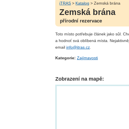
iTRAS
>
Katalog
> Zemská brána
Zemská brána
přírodní rezervace
Toto místo potřebuje článek jako sůl. C
a hodnoť svá oblíbená místa. Nejaktivně
email
info@itras.cz
.
Kategorie:
Zajímavosti
Zobrazení na mapě: