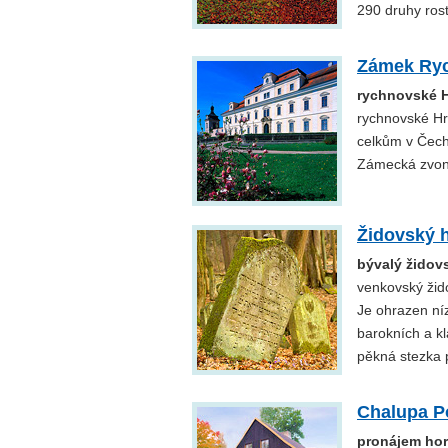
290 druhy rost
Zámek Ry
rychnovské 
rychnovské Hr
celkům v Čechá
Zámecká zvoni
Židovský h
bývalý židov
venkovský žido
Je ohrazen ní
barokních a kl
pěkná stezka 
Chalupa P
pronájem hor