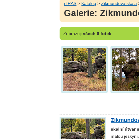
iTRAS
>
Katalog
>
Zikmundova skála
Galerie: Zikmund
Zobrazuji
všech 6 fotek
.
Zikmundov
skalní útvar 
malou jeskyní,