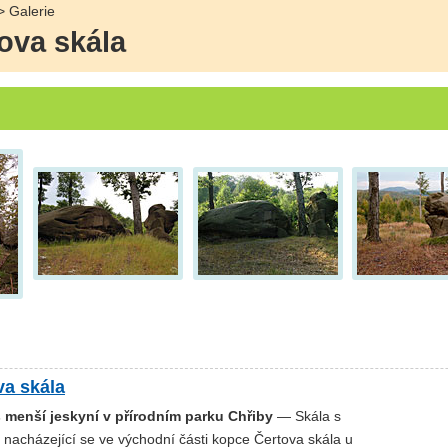
> Galerie
ova skála
a skála
s menší jeskyní v přírodním parku Chřiby
— Skála s
 nacházející se ve východní části kopce Čertova skála u