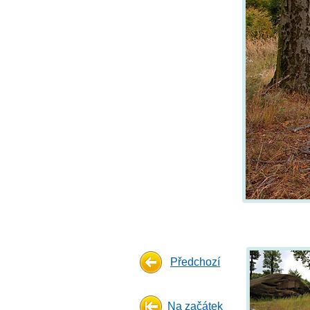
Předchozí
Na začátek