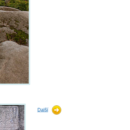
Další