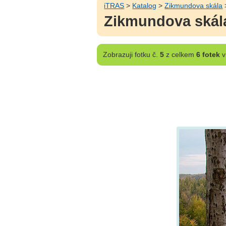
iTRAS
>
Katalog
>
Zikmundova skála
Zikmundova skála
Zobrazuji
fotku č.
5
z celkem
6 fotek
v 