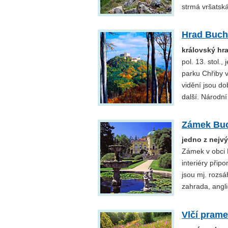
strmá vršatská
Hrad Buch
královský hr
pol. 13. stol.
parku Chřiby 
vidění jsou do
další. Národní
Zámek Buc
jedno z nejv
Zámek v obci 
interiéry přip
jsou mj. rozsá
zahrada, anglic
Vlčí pram