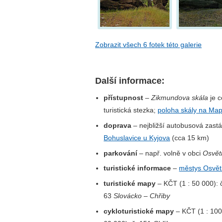
Zobrazit všech 6 fotek této galerie
Další informace:
přístupnost
–
Zikmundova skála
je c
turistická stezka;
poloha skály na Map
doprava
– nejbližší autobusová zast
Bohuslavice u Kyjova
(cca 15 km)
parkování
– např. volně v obci
Osvět
turistické informace
–
městys Osvě
turistické mapy
– KČT (1 : 50 000):
63
Slovácko – Chřiby
cykloturistické mapy
– KČT (1 : 100