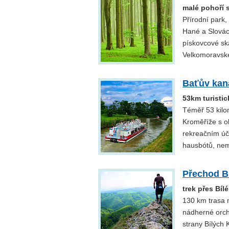
malé pohoří 
Přírodní park
Hané a Slováck
pískovcové ská
Velkomoravské 
Baťův kan
53km turistic
Téměř 53 kilom
Kroměříže s ob
rekreačním úč
hausbótů, nem
Přechod B
trek přes Bí
130 km trasa n
nádherné orch
strany Bílých 