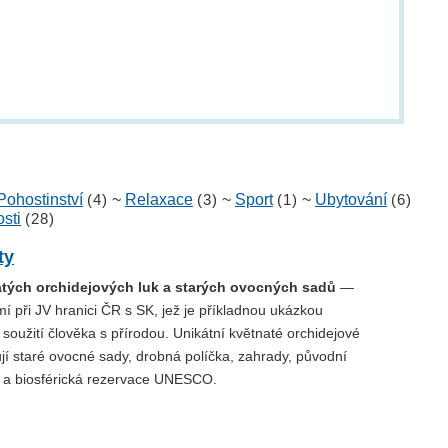
Pohostinství
(4)
~
Relaxace
(3)
~
Sport
(1)
~
Ubytování
(6)
sti
(28)
ty
atých orchidejových luk a starých ovocných sadů
—
 při JV hranici ČR s SK, jež je příkladnou ukázkou
oužití člověka s přírodou. Unikátní květnaté orchidejové
jí staré ovocné sady, drobná políčka, zahrady, původní
a biosférická rezervace UNESCO.