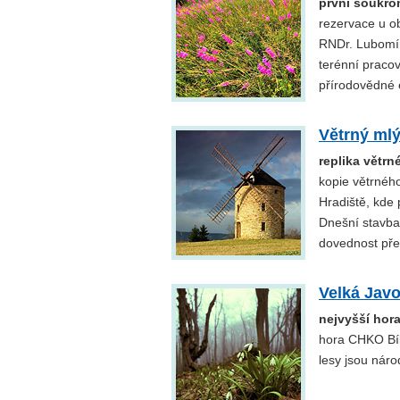
první soukro
rezervace u o
RNDr. Lubomír
terénní pracov
přírodovědné e
Větrný mlý
replika větr
kopie větrnéh
Hradiště, kde 
Dnešní stavba
dovednost pře
Velká Javo
nejvyšší hora
hora CHKO Bíl
lesy jsou náro