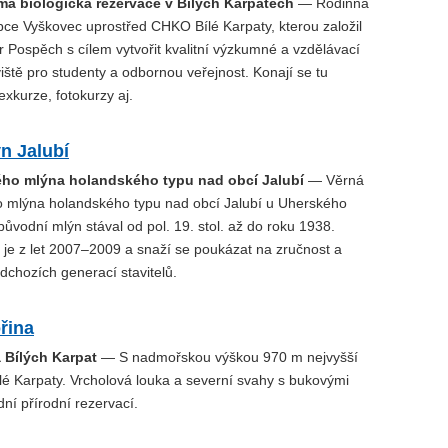
má biologická rezervace v Bílých Karpatech
— Rodinná
bce Vyškovec uprostřed CHKO Bílé Karpaty, kterou založil
 Pospěch s cílem vytvořit kvalitní výzkumné a vzdělávací
iště pro studenty a odbornou veřejnost. Konají se tu
xkurze, fotokurzy aj.
n Jalubí
ného mlýna holandského typu nad obcí Jalubí
— Věrná
o mlýna holandského typu nad obcí Jalubí u Uherského
původní mlýn stával od pol. 19. stol. až do roku 1938.
 je z let 2007–2009 a snaží se poukázat na zručnost a
dchozích generací stavitelů.
řina
 Bílých Karpat
— S nadmořskou výškou 970 m nejvyšší
é Karpaty. Vrcholová louka a severní svahy s bukovými
dní přírodní rezervací.