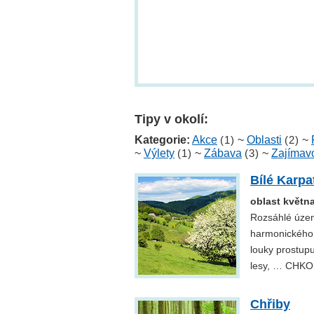
Tipy v okolí:
Kategorie:
Akce
(1)
~
Oblasti
(2)
~
~
Výlety
(1)
~
Zábava
(3)
~
Zajímavo
Bílé Karpa
oblast květn
Rozsáhlé území
harmonického s
louky prostupu
lesy, … CHKO 
Chřiby