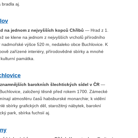
 bradla aj.
lov
ad na jednom z nejvyšších kopců Chřibů
— Hrad z 1.
, jež se klene na jednom z nejvyšších vrcholů přírodního
v nadmořské výšce 520 m, nedaleko obce Buchlovice. K
bově zařízené interiéry, přírodovědné sbírky a mnohé
 kulturní památka.
hlovice
ýznamnějších barokních šlechtických sídel v ČR
—
Buchlovice, založený těsně před rokem 1700. Zámecké
omínají atmosféru časů habsburské monarchie; k vidění
hlé sbírky grafických děl, starožitný nábytek, barokní
ký park, sbírka fuchsií aj.
eny