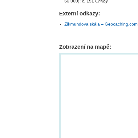
60 000): č. 151
Chřiby
Externí odkazy:
Zikmundova skála – Geocaching.com
Zobrazení na mapě: