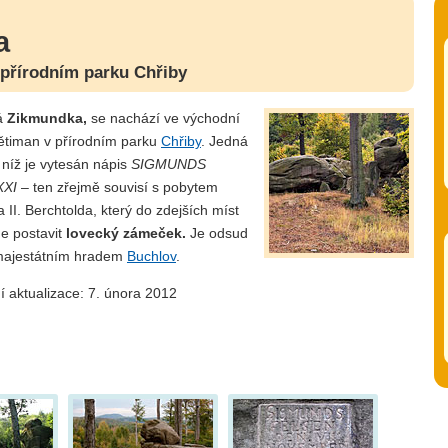
a
v přírodním parku Chřiby
á
Zikmundka,
se nachází ve východní
timan v přírodním parku
Chřiby
. Jedná
níž je vytesán nápis
SIGMUNDS
XXI
– ten zřejmě souvisí s pobytem
II. Berchtolda, který do zdejších míst
de postavit
lovecký zámeček.
Je odsud
 majestátním hradem
Buchlov
.
í aktualizace: 7. února 2012