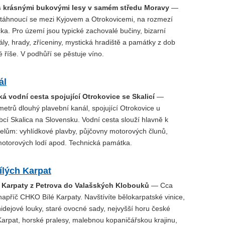
s krásnými bukovými lesy v samém středu Moravy
—
, táhnoucí se mezi Kyjovem a Otrokovicemi, na rozmezí
a. Pro území jsou typické zachovalé bučiny, bizarní
ly, hrady, zříceniny, mystická hradiště a památky z dob
říše. V podhůří se pěstuje víno.
ál
ká vodní cesta spojující Otrokovice se Skalicí
—
etrů dlouhý plavební kanál, spojující Otrokovice u
cí Skalica na Slovensku. Vodní cesta slouží hlavně k
elům: vyhlídkové plavby, půjčovny motorových člunů,
otorových lodí apod. Technická památka.
ílých Karpat
lé Karpaty z Petrova do Valašských Klobouků
— Cca
apříč CHKO Bílé Karpaty. Navštívíte bělokarpatské vinice,
idejové louky, staré ovocné sady, nejvyšší horu české
Karpat, horské pralesy, malebnou kopaničářskou krajinu,