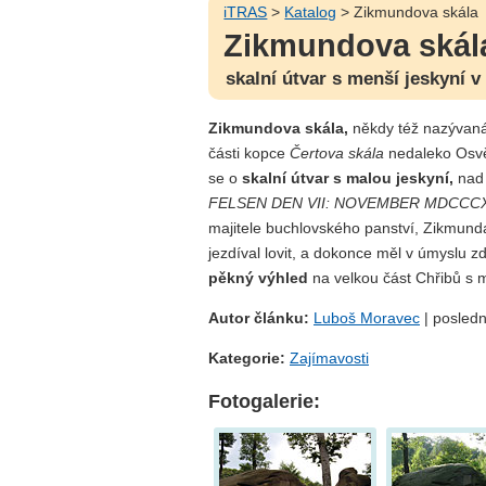
iTRAS
>
Katalog
> Zikmundova skála
Zikmundova skál
skalní útvar s menší jeskyní 
Zikmundova skála,
někdy též nazývan
části kopce
Čertova skála
nedaleko Osvě
se o
skalní útvar s malou jeskyní,
nad 
FELSEN DEN VII: NOVEMBER MDCCC
majitele buchlovského panství, Zikmunda 
jezdíval lovit, a dokonce měl v úmyslu z
pěkný výhled
na velkou část Chřibů s
Autor článku:
Luboš Moravec
| posledn
Kategorie:
Zajímavosti
Fotogalerie: