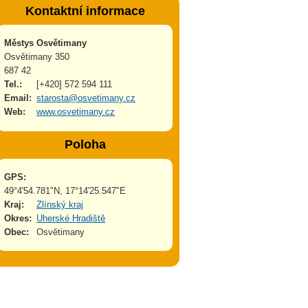
Kontaktní informace
Městys Osvětimany
Osvětimany 350
687 42
Tel.:
[+420] 572 594 111
Email:
starosta@osvetimany.cz
Web:
www.osvetimany.cz
Poloha
GPS:
49°4'54.781"N, 17°14'25.547"E
Kraj:
Zlínský kraj
Okres:
Uherské Hradiště
Obec:
Osvětimany