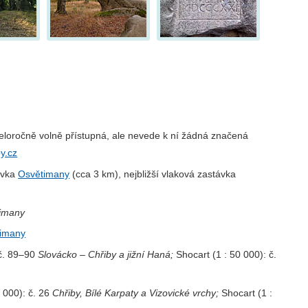
eloročně volně přístupná, ale nevede k ní žádná značená
y.cz
ávka
Osvětimany
(cca 3 km), nejbližší vlaková zastávka
imany
timany
 č. 89–90
Slovácko – Chřiby a jižní Haná;
Shocart (1 : 50 000): č.
 000): č. 26
Chřiby, Bílé Karpaty a Vizovické vrchy;
Shocart (1 :