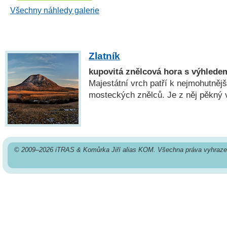
Všechny náhledy galerie
Zlatník
kupovitá znělcová hora s výhled
Majestátní vrch patří k nejmohutněj
mosteckých znělců. Je z něj pěkný 
© 2009–2026 iTRAS & Komůrka Jiří alias KOM. Všechna práva vyhraze