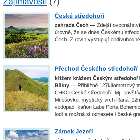
Zajímavosti
(7)
České středohoří
zahrada Čech
— Zdejší ovocnářství
úrovně, že se dnes Českému středo
Čech. Z rovin vystupují obdivuhodné
Přechod Českého středohoří
křížem krážem Českým středohoří
Bíliny
— Přibližně 127kilometrový t
CHKO České středohoří. Mj. navští
Milešovku, mystický vrch Raná, 12
vodopád, kaňon Labe Porta Bohemic
lodí a možná si odnesete i české gr
Zámek Jezeří