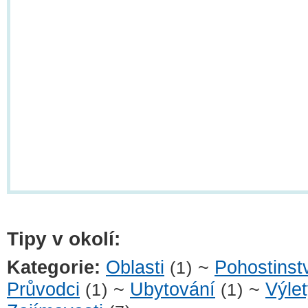
Tipy v okolí:
Kategorie:
Oblasti
~
Pohostinst
(1)
Průvodci
~
Ubytování
~
Výle
(1)
(1)