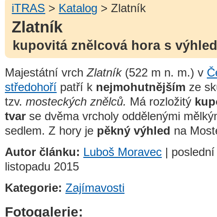
iTRAS
>
Katalog
> Zlatník
Zlatník
kupovitá znělcová hora s výhl
Majestátní vrch
Zlatník
(522 m n. m.) v
Č
středohoří
patří k
nejmohutnějším
ze sk
tzv.
mosteckých znělců.
Má rozložitý
kup
tvar
se dvěma vrcholy oddělenými mělk
sedlem. Z hory je
pěkný výhled
na Most
Autor článku:
Luboš Moravec
| poslední
listopadu 2015
Kategorie:
Zajímavosti
Fotogalerie: