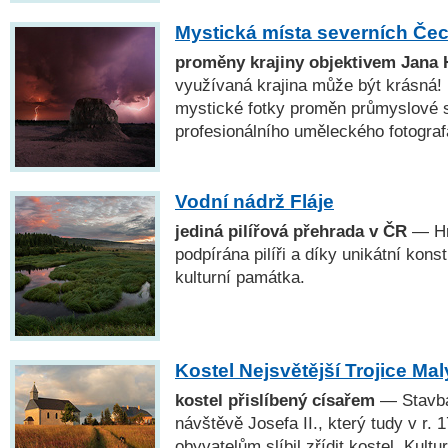
Mystická místa severních Če
proměny krajiny objektivem Jana
využívaná krajina může být krásná! 
mystické fotky proměn průmyslové 
profesionálního uměleckého fotogra
Vodní nádrž Fláje
jediná pilířová přehrada v ČR
— Hrá
podpírána pilíři a díky unikátní kons
kulturní památka.
Kostel Nejsvětější Trojice Mal
kostel přislíbený císařem
— Stavba
návštěvě Josefa II., který tudy v r. 
obyvatelům slíbil zřídit kostel. Kult