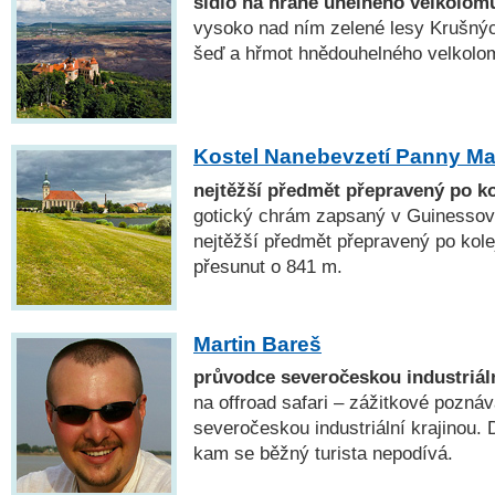
sídlo na hraně uhelného velkolom
vysoko nad ním zelené lesy Krušnýc
šeď a hřmot hnědouhelného velkolo
Kostel Nanebevzetí Panny Ma
nejtěžší předmět přepravený po ko
gotický chrám zapsaný v Guinessově
nejtěžší předmět přepravený po kolej
přesunut o 841 m.
Martin Bareš
průvodce severočeskou industriáln
na offroad safari – zážitkové poznáv
severočeskou industriální krajinou.
kam se běžný turista nepodívá.