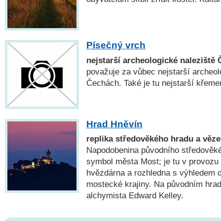
Písečný vrch
nejstarší archeologické naleziště
považuje za vůbec nejstarší archeol
Čechách. Také je tu nejstarší křem
Hrad Hněvín
replika středověkého hradu a věz
Napodobenina původního středověké
symbol města Most; je tu v provozu 
hvězdárna a rozhledna s výhledem 
mostecké krajiny. Na původním hrad
alchymista Edward Kelley.