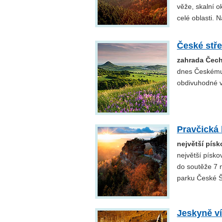
věže, skalní o
celé oblasti. 
České stř
zahrada Čec
dnes Českému 
obdivuhodné v
Pravčická
největší pís
největší písko
do soutěže 7 
parku České Š
Jeskyně ví