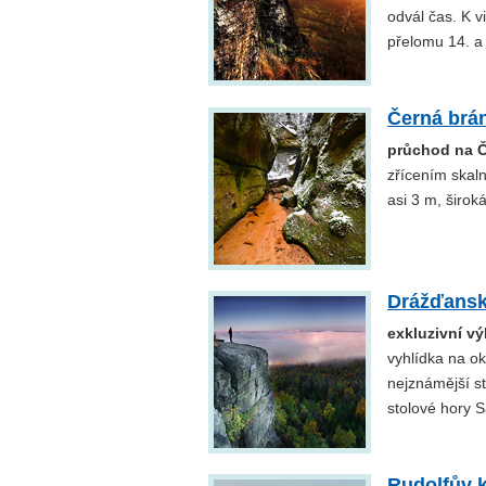
odvál čas. K v
přelomu 14. a 
Černá brá
průchod na 
zřícením skal
asi 3 m, široká
Drážďansk
exkluzivní vý
vyhlídka na ok
nejznámější s
stolové hory 
Rudolfův 