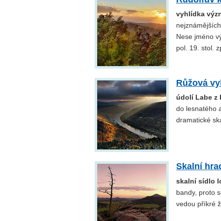
vyhlídka výz
nejznámějších
Nese jméno vý
pol. 19. stol. 
Růžová vy
údolí Labe z
do lesnatého a
dramatické ska
Skalní hra
skalní sídlo 
bandy, proto 
vedou příkré ž