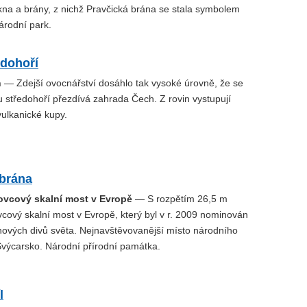
kna a brány, z nichž Pravčická brána se stala symbolem
Národní park.
edohoří
h
— Zdejší ovocnářství dosáhlo tak vysoké úrovně, že se
středohoří přezdívá zahrada Čech. Z rovin vystupují
ulkanické kupy.
 brána
kovcový skalní most v Evropě
— S rozpětím 26,5 m
vcový skalní most v Evropě, který byl v r. 2009 nominován
nových divů světa. Nejnavštěvovanější místo národního
výcarsko. Národní přírodní památka.
l