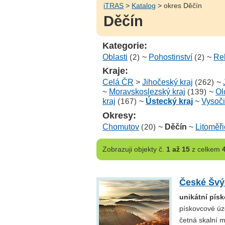
iTRAS
>
Katalog
> okres Děčín
Děčín
Kategorie:
Oblasti
(2)
~
Pohostinství
(2)
~
Re
Kraje:
Celá ČR
>
Jihočeský kraj
(262)
~
~
Moravskoslezský kraj
(139)
~
Ol
kraj
(167)
~
Ústecký kraj
~
Vysoč
Okresy:
Chomutov
(20)
~
Děčín
~
Litoměř
Zobrazuji
objekty č.
1 až 15
z celkem
České Švý
unikátní pís
pískovcové úz
četná skalní m