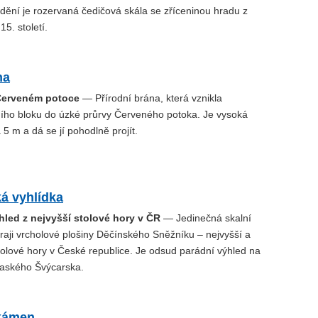
idění je rozervaná čedičová skála se zříceninou hradu z
15. století.
na
Červeném potoce
— Přírodní brána, která vznikla
ního bloku do úzké průrvy Červeného potoka. Je vysoká
 5 m a dá se jí pohodlně projít.
á vyhlídka
hled z nejvyšší stolové hory v ČR
— Jedinečná skalní
raji vrcholové plošiny Děčínského Sněžníku – nejvyšší a
tolové hory v České republice. Je odsud parádní výhled na
Saského Švýcarska.
kámen