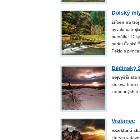
Dolský ml
zřícenina tr
bývalého trojk
památka. Díky
parku České Š
Peklo s prince
Děčínský 
nejvyšší sto
stolová hora n
kamenných ro
Vrabinec
rozeklaná sk
kterým v dávný