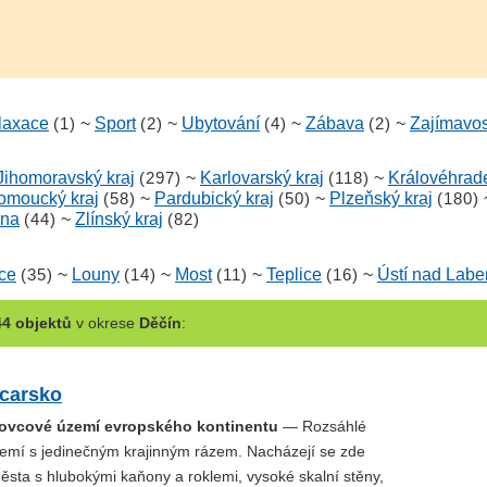
laxace
(1)
~
Sport
(2)
~
Ubytování
(4)
~
Zábava
(2)
~
Zajímavos
Jihomoravský kraj
(297)
~
Karlovarský kraj
(118)
~
Královéhrade
omoucký kraj
(58)
~
Pardubický kraj
(50)
~
Plzeňský kraj
(180)
ina
(44)
~
Zlínský kraj
(82)
ice
(35)
~
Louny
(14)
~
Most
(11)
~
Teplice
(16)
~
Ústí nad Lab
44 objektů
v okrese
Děčín
:
carsko
kovcové území evropského kontinentu
— Rozsáhlé
emí s jedinečným krajinným rázem. Nacházejí se zde
ěsta s hlubokými kaňony a roklemi, vysoké skalní stěny,