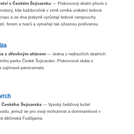
vství v Českém Švýcarsku
— Pískovcový skalní převis s
ostory, kde každoročně v zimě vzniká unikátní ledová
tropu a ze dna jeskyně vyrůstají ledové rampouchy
stí, forem a tvarů a vytvářejí tak úžasnou podívanou.
ála
dka s dřevěným altánem
— Jedna z nejhezčích skalních
dního parku České Švýcarsko. Pískovcová skála s
á zajímavá panoramata.
vrch
a Českého Švýcarska
— Vysoký čedičový kužel
odu, jemuž se pro svoji mohutnost a dominantnost v
ívá děčínská Fudžijama.