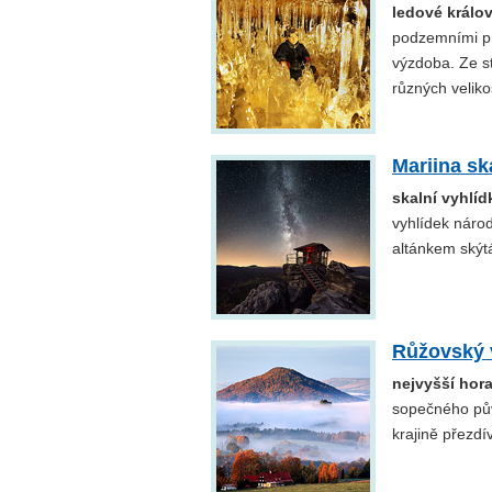
ledové králo
podzemními pr
výzdoba. Ze s
různých veliko
Mariina sk
skalní vyhlí
vyhlídek náro
altánkem skýt
Růžovský 
nejvyšší hor
sopečného pův
krajině přezd