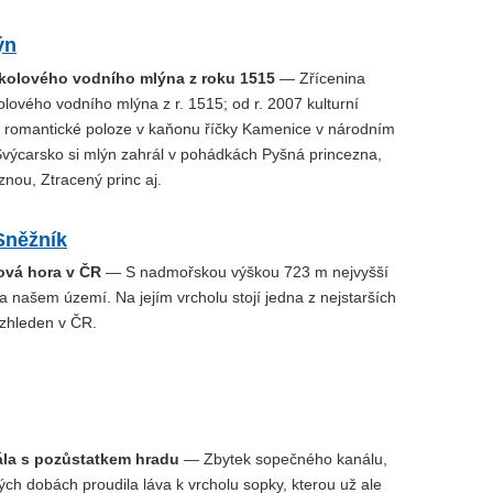
ýn
ojkolového vodního mlýna z roku 1515
— Zřícenina
olového vodního mlýna z r. 1515; od r. 2007 kulturní
 romantické poloze v kaňonu říčky Kamenice v národním
výcarsko si mlýn zahrál v pohádkách Pyšná princezna,
znou, Ztracený princ aj.
Sněžník
lová hora v ČR
— S nadmořskou výškou 723 m nejvyšší
a našem území. Na jejím vrcholu stojí jedna z nejstarších
zhleden v ČR.
ála s pozůstatkem hradu
— Zbytek sopečného kanálu,
ch dobách proudila láva k vrcholu sopky, kterou už ale