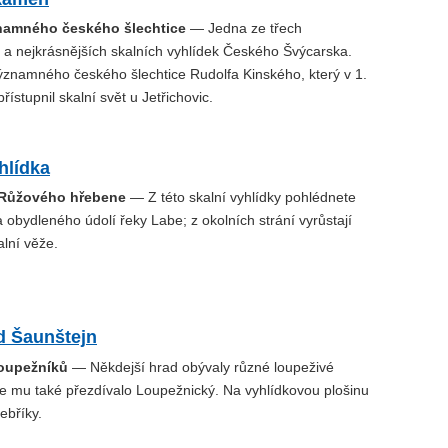
namného českého šlechtice
— Jedna ze třech
 a nejkrásnějších skalních vyhlídek Českého Švýcarska.
znamného českého šlechtice Rudolfa Kinského, který v 1.
zpřístupnil skalní svět u Jetřichovic.
hlídka
 Růžového hřebene
— Z této skalní vyhlídky pohlédnete
 obydleného údolí řeky Labe; z okolních strání vyrůstají
lní věže.
d Šaunštejn
loupežníků
— Někdejší hrad obývaly různé loupeživé
se mu také přezdívalo Loupežnický. Na vyhlídkovou plošinu
ebříky.