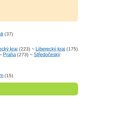
ti
(37)
cký kraj
(223)
~
Liberecký kraj
(175)
~
Praha
(273)
~
Středočeský
em
(15)