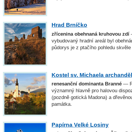
Hrad Brníčko
zřícenina obehnaná kruhovou zdí
—
vybudovaný hradní areál byl obehnán 
půdorys je z ptačího pohledu skvěle 
Kostel sv. Michaela archandě
renesanční dominanta Branné
— Re
významný hlavně pro halovou dispo
(pozdně gotická Madona) a dřevěnou 
památka.
Papírna Velké Losiny