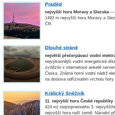
Praděd
nejvyšší hora Moravy a Slezska
— 
1492 m nejvyšší hora Moravy a Slez
ČR.
Dlouhé stráně
největší přečerpávací vodní elekt
nejvýkonnější vodní energetické díl
zvítězilo v internetové anketě serve
Česka. Známá horní vodní nádrž ele
na doslova odříznutém vrcholu hory 
Králický Sněžník
11. nejvyšší hora České republiky
424 m) stejnojmenného 3. nejvyššíh
nejvyšší hora naší země. Národní př