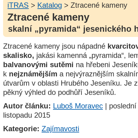
iTRAS
>
Katalog
> Ztracené kameny
Ztracené kameny
skalní „pyramida“ jesenického 
Ztracené kameny jsou nápadné
kvarcito
skalisko,
jakási kamenná „pyramida“, l
balvanovými sutěmi
na hřebeni Jeseníků
k
nejznámějším
a nejvýraznějším skaln
útvarům v oblasti Hrubého Jeseníku. Je z
pěkný výhled do podhůří Jeseníků.
Autor článku:
Luboš Moravec
| poslední
listopadu 2015
Kategorie:
Zajímavosti