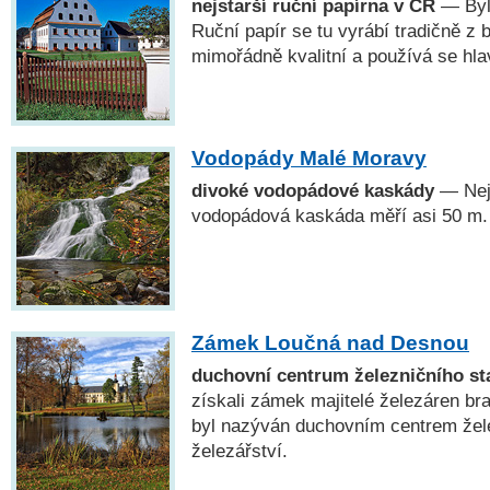
nejstarší ruční papírna v ČR
— Byla
Ruční papír se tu vyrábí tradičně z b
mimořádně kvalitní a používá se hl
Vodopády Malé Moravy
divoké vodopádové kaskády
— Nej
vodopádová kaskáda měří asi 50 m.
Zámek Loučná nad Desnou
duchovní centrum železničního sta
získali zámek majitelé železáren bra
byl nazýván duchovním centrem želez
železářství.