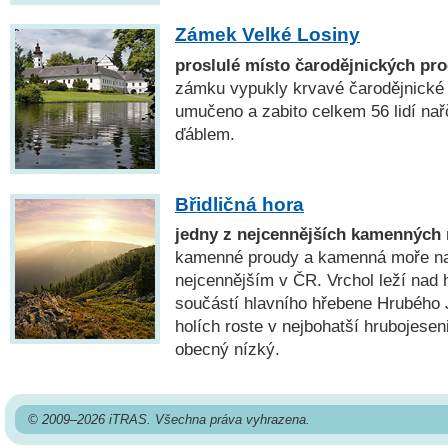
Zámek Velké Losiny
proslulé místo čarodějnických pr
zámku vypukly krvavé čarodějnické 
umučeno a zabito celkem 56 lidí na
ďáblem.
Břidličná hora
jedny z nejcennějších kamenných
kamenné proudy a kamenná moře na 
nejcennějším v ČR. Vrchol leží nad h
součástí hlavního hřebene Hrubého 
holích roste v nejbohatší hrubojesen
obecný nízký.
© 2009–2026 iTRAS. Všechna práva vyhrazena.