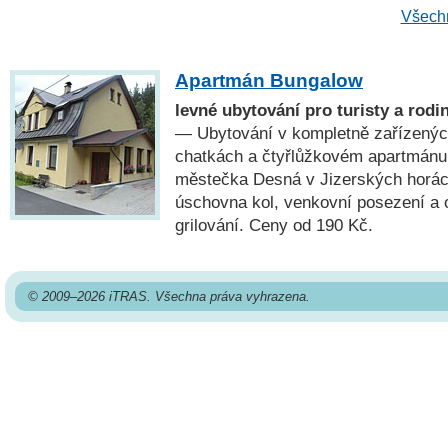
Všechn
Apartmán Bungalow
levné ubytování pro turisty a rodi
— Ubytování v kompletně zařízenýc
chatkách a čtyřlůžkovém apartmánu 
městečka Desná v Jizerských horách
úschovna kol, venkovní posezení a 
grilování. Ceny od 190 Kč.
© 2009–2026 iTRAS. Všechna práva vyhrazena.