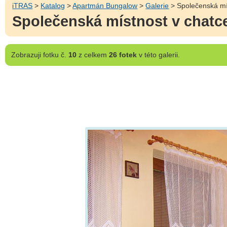
iTRAS
>
Katalog
>
Apartmán Bungalow
>
Galerie
> Společenská mí
Společenská místnost v chatc
Zobrazuji
fotku č.
10
z celkem
26 fotek
v této galerii.