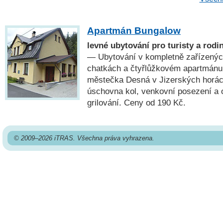
Apartmán Bungalow
levné ubytování pro turisty a rodi
— Ubytování v kompletně zařízenýc
chatkách a čtyřlůžkovém apartmánu 
městečka Desná v Jizerských horách
úschovna kol, venkovní posezení a 
grilování. Ceny od 190 Kč.
© 2009–2026 iTRAS. Všechna práva vyhrazena.