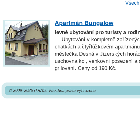
Všechn
Apartmán Bungalow
levné ubytování pro turisty a rodi
— Ubytování v kompletně zařízenýc
chatkách a čtyřlůžkovém apartmánu 
městečka Desná v Jizerských horách
úschovna kol, venkovní posezení a 
grilování. Ceny od 190 Kč.
© 2009–2026 iTRAS. Všechna práva vyhrazena.