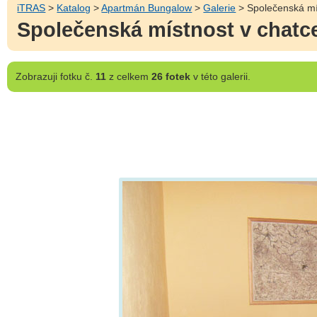
iTRAS
>
Katalog
>
Apartmán Bungalow
>
Galerie
> Společenská mís
Společenská místnost v chatce
Zobrazuji
fotku č.
11
z celkem
26 fotek
v této galerii.