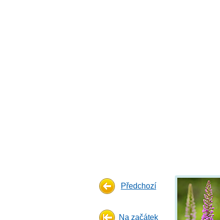
Předchozí
Na začátek