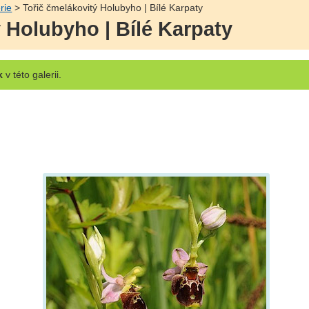
rie
> Tořič čmelákovitý Holubyho | Bílé Karpaty
 Holubyho | Bílé Karpaty
k
v této galerii.