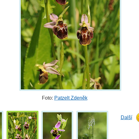
Foto:
Patzelt Zdeněk
Další