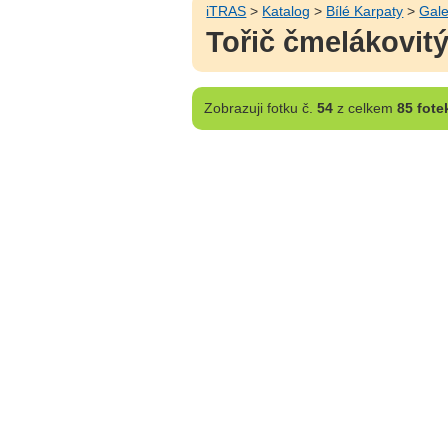
iTRAS
>
Katalog
>
Bílé Karpaty
>
Gale
Tořič čmelákovitý
Zobrazuji
fotku č.
54
z celkem
85 fote