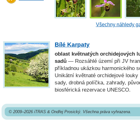
Všechny náhledy ga
Bílé Karpaty
oblast květnatých orchidejových l
sadů
— Rozsáhlé území při JV hrani
příkladnou ukázkou harmonického sou
Unikátní květnaté orchidejové louky
sady, drobná políčka, zahrady, pův
biosférická rezervace UNESCO.
© 2009–2026 iTRAS & Ondřej Prosický. Všechna práva vyhrazena.