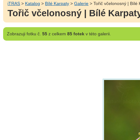
iTRAS
>
Katalog
>
Bílé Karpaty
>
Galerie
> Tořič včelonosný | Bílé
Tořič včelonosný | Bílé Karpat
Zobrazuji
fotku č.
55
z celkem
85 fotek
v této galerii.