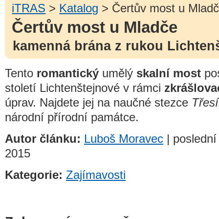
iTRAS
>
Katalog
> Čertův most u Mlad
Čertův most u Mladče
kamenná brána z rukou Lichten
Tento
romantický
umělý
skalní most
pos
století Lichtenštejnové v rámci
zkrášlova
úprav. Najdete jej na naučné stezce
Třes
národní přírodní památce.
Autor článku:
Luboš Moravec
| poslední
2015
Kategorie:
Zajímavosti