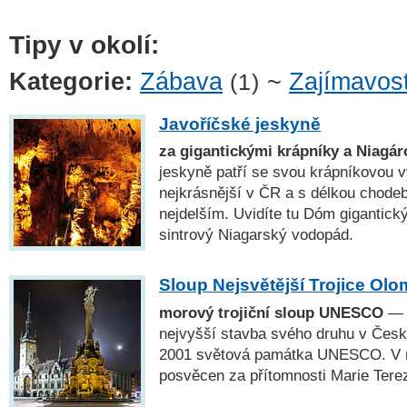
Tipy v okolí:
Kategorie:
Zábava
~
Zajímavost
(1)
Javoříčské jeskyně
za gigantickými krápníky a Niagár
jeskyně patří se svou krápníkovou 
nejkrásnější v ČR a s délkou chode
nejdelším. Uvidíte tu Dóm gigantick
sintrový Niagarský vodopád.
Sloup Nejsvětější Trojice Ol
morový trojiční sloup UNESCO
— N
nejvyšší stavba svého druhu v České
2001 světová památka UNESCO. V r
posvěcen za přítomnosti Marie Terez