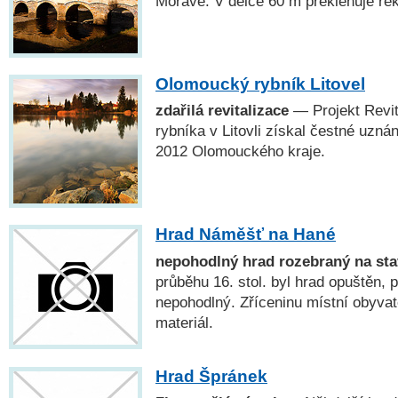
Moravě. V délce 60 m překlenuje ře
Olomoucký rybník Litovel
zdařilá revitalizace
— Projekt Revi
rybníka v Litovli získal čestné uzná
2012 Olomouckého kraje.
Hrad Náměšť na Hané
nepohodlný hrad rozebraný na st
průběhu 16. stol. byl hrad opuštěn, 
nepohodlný. Zříceninu místní obyvat
materiál.
Hrad Špránek