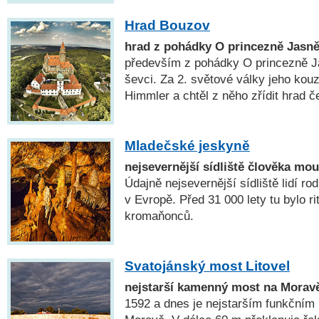
Hrad Bouzov
hrad z pohádky O princezně Jasn
především z pohádky O princezně Ja
ševci. Za 2. světové války jeho kouz
Himmler a chtěl z něho zřídit hrad 
Mladečské jeskyně
nejsevernější sídliště člověka mo
Údajně nejsevernější sídliště lidí 
v Evropě. Před 31 000 lety tu bylo ri
kromaňonců.
Svatojánský most Litovel
nejstarší kamenný most na Morav
1592 a dnes je nejstarším funkčn