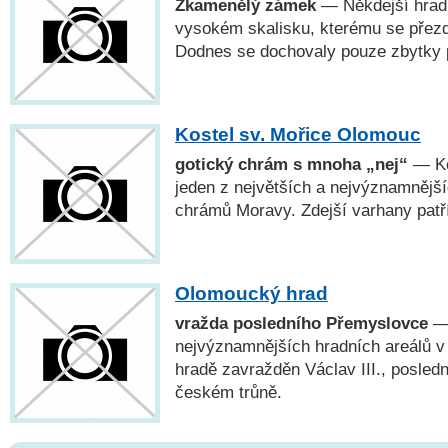
Zkamenělý zámek
— Někdejší hrad 
vysokém skalisku, kterému se přez
Dodnes se dochovaly pouze zbytky p
Kostel sv. Mořice Olomouc
gotický chrám s mnoha „nej“
— Ko
jeden z největších a nejvýznamnějš
chrámů Moravy. Zdejší varhany patř
Olomoucký hrad
vražda posledního Přemyslovce
— 
nejvýznamnějších hradních areálů v 
hradě zavražděn Václav III., posled
českém trůně.