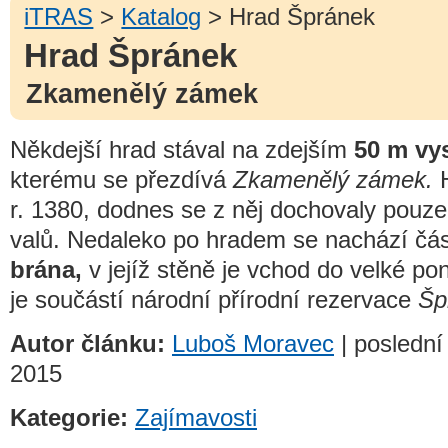
iTRAS
>
Katalog
> Hrad Špránek
Hrad Špránek
Zkamenělý zámek
Někdejší hrad stával na zdejším
50 m vy
kterému se přezdívá
Zkamenělý zámek.
H
r. 1380, dodnes se z něj dochovaly pouz
valů. Nedaleko po hradem se nachází čá
brána,
v jejíž stěně je vchod do velké p
je součástí národní přírodní rezervace
Šp
Autor článku:
Luboš Moravec
| poslední 
2015
Kategorie:
Zajímavosti