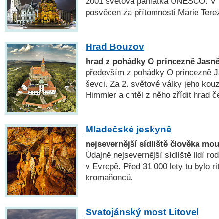
2001 světová památka UNESCO. V r
posvěcen za přítomnosti Marie Terez
Hrad Bouzov
hrad z pohádky O princezně Jasn
především z pohádky O princezně Ja
ševci. Za 2. světové války jeho kouz
Himmler a chtěl z něho zřídit hrad 
Mladečské jeskyně
nejsevernější sídliště člověka mo
Údajně nejsevernější sídliště lidí 
v Evropě. Před 31 000 lety tu bylo ri
kromaňonců.
Svatojánský most Litovel