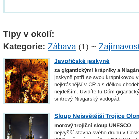
Tipy v okolí:
Kategorie:
Zábava
~
Zajímavost
(1)
Javoříčské jeskyně
za gigantickými krápníky a Niagár
jeskyně patří se svou krápníkovou 
nejkrásnější v ČR a s délkou chode
nejdelším. Uvidíte tu Dóm gigantick
sintrový Niagarský vodopád.
Sloup Nejsvětější Trojice Ol
morový trojiční sloup UNESCO
— N
nejvyšší stavba svého druhu v České