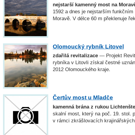
nejstarší kamenný most na Morav
1592 a dnes je nejstarším funkčn
Moravě. V délce 60 m překlenuje ře
Olomoucký rybník Litovel
zdařilá revitalizace
— Projekt Revi
rybníka v Litovli získal čestné uzná
2012 Olomouckého kraje.
Čertův most u Mladče
kamenná brána z rukou Lichtenšt
skalní most, který na poč. 19. stol. 
v rámci zkrášlovacích krajinářských