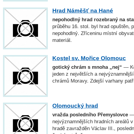
Hrad Náměšť na Hané
nepohodlný hrad rozebraný na st
průběhu 16. stol. byl hrad opuštěn, 
nepohodlný. Zříceninu místní obyvat
materiál.
Kostel sv. Mořice Olomouc
gotický chrám s mnoha „nej“
— Ko
jeden z největších a nejvýznamnějš
chrámů Moravy. Zdejší varhany patř
Olomoucký hrad
vražda posledního Přemyslovce
— 
nejvýznamnějších hradních areálů v 
hradě zavražděn Václav III., posled