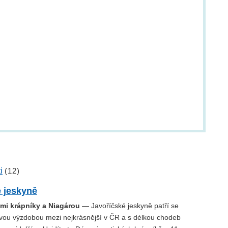
i
(12)
é jeskyně
ými krápníky a Niagárou
— Javoříčské jeskyně patří se
vou výzdobou mezi nejkrásnější v ČR a s délkou chodeb