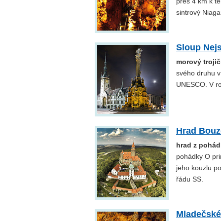
přes 4 km k t
sintrový Niag
Sloup Nejs
morový troji
svého druhu v
UNESCO. V roc
Hrad Bouz
hrad z pohád
pohádky O prin
jeho kouzlu po
řádu SS.
Mladečské