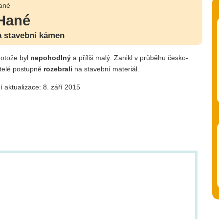
ané
Hané
a stavební kámen
otože byl
nepohodlný
a příliš malý. Zanikl v průběhu česko-
atelé postupně
rozebrali
na stavební materiál.
í aktualizace: 8. září 2015