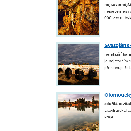
nejsevernějš
nejsevernější 
000 lety tu by
Svatojánsk
nejstarší ka
je nejstarší
překlenuje ře
Olomoucký
zdařilá revita
Litovli získa
kraje.