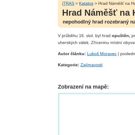
iTRAS
>
Katalog
> Hrad Náměšť na H
Hrad Náměšť na 
nepohodlný hrad rozebraný n
V průběhu 16. stol. byl hrad
opuštěn,
pr
uherských válek. Zříceninu místní obyv
Autor článku:
Luboš Moravec
| posledn
Kategorie:
Zajímavosti
Zobrazení na mapě: