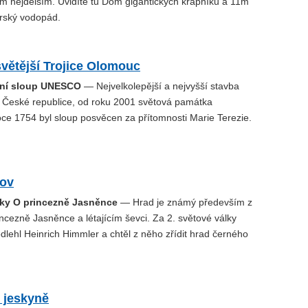
ěm nejdelším. Uvidíte tu Dóm gigantických krápníků a 11m
arský vodopád.
větější Trojice Olomouc
ční sloup UNESCO
— Nejvelkolepější a nejvyšší stavba
 České republice, od roku 2001 světová památka
e 1754 byl sloup posvěcen za přítomnosti Marie Terezie.
ov
ky O princezně Jasněnce
— Hrad je známý především z
cezně Jasněnce a létajícím ševci. Za 2. světové války
dlehl Heinrich Himmler a chtěl z něho zřídit hrad černého
 jeskyně