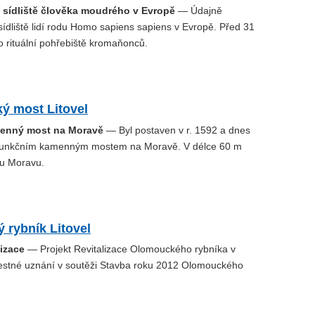
í sídliště člověka moudrého v Evropě
— Údajně
sídliště lidí rodu Homo sapiens sapiens v Evropě. Před 31
lo rituální pohřebiště kromaňonců.
ý most Litovel
menný most na Moravě
— Byl postaven v r. 1592 a dnes
m funkčním kamenným mostem na Moravě. V délce 60 m
ku Moravu.
 rybník Litovel
lizace
— Projekt Revitalizace Olomouckého rybníka v
l čestné uznání v soutěži Stavba roku 2012 Olomouckého