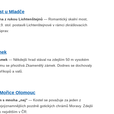
st u Mladče
a z rukou Lichtenštejnů
— Romantický skalní most,
19. stol. postavili Lichtenštejnové v rámci zkrášlovacích
úprav.
nek
ámek
— Někdejší hrad stával na zdejším 50 m vysokém
rému se přezdívá Zkamenělý zámek. Dodnes se dochovaly
říkopů a valů.
. Mořice Olomouc
m s mnoha „nej“
— Kostel se považuje za jeden z
nejvýznamnějších pozdně gotických chrámů Moravy. Zdejší
k největším v ČR.