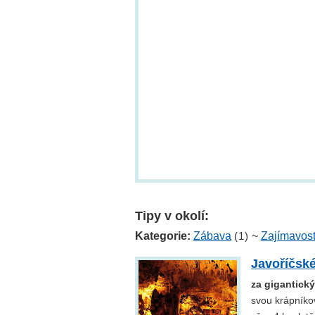
Tipy v okolí:
Kategorie:
Zábava
(1)
~
Zajímavost
Javoříčsk
za gigantick
svou krápníko