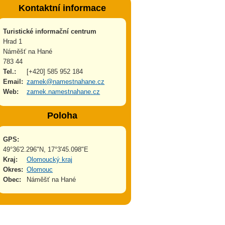
Kontaktní informace
Turistické informační centrum
Hrad 1
Náměšť na Hané
783 44
Tel.:
[+420] 585 952 184
Email:
zamek@namestnahane.cz
Web:
zamek.namestnahane.cz
Poloha
GPS:
49°36'2.296"N, 17°3'45.098"E
Kraj:
Olomoucký kraj
Okres:
Olomouc
Obec:
Náměšť na Hané