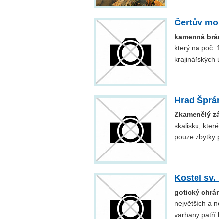
Čertův mo
kamenná brán
který na poč. 
krajinářských 
Hrad Šprá
Zkamenělý z
skalisku, kte
pouze zbytky p
Kostel sv
gotický chrá
největších a 
varhany patří 