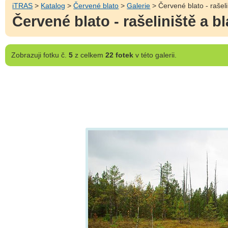
iTRAS
>
Katalog
>
Červené blato
>
Galerie
> Červené blato - rašeli
Červené blato - rašeliniště a b
Zobrazuji
fotku č.
5
z celkem
22 fotek
v této galerii.