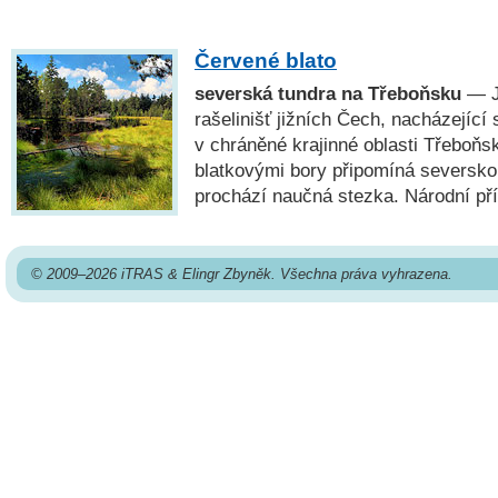
Červené blato
severská tundra na Třeboňsku
— Je
rašelinišť jižních Čech, nacházející 
v chráněné krajinné oblasti Třeboňsk
blatkovými bory připomíná seversk
prochází naučná stezka. Národní pří
© 2009–2026 iTRAS & Elingr Zbyněk. Všechna práva vyhrazena.