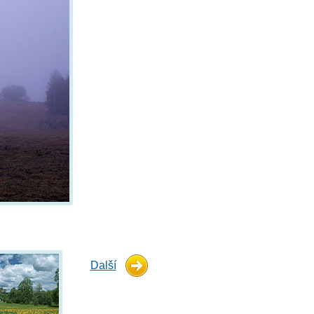
Další