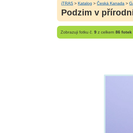
iTRAS
>
Katalog
>
Česká Kanada
>
G
Podzim v přírod
Zobrazuji
fotku č.
9
z celkem
86 fotek