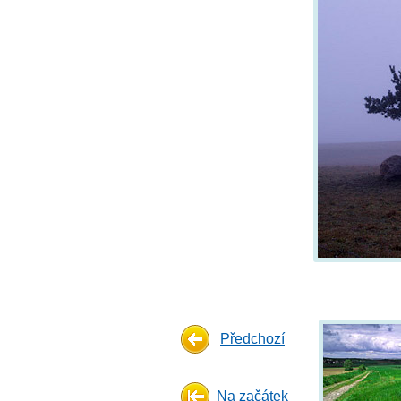
Předchozí
Na začátek