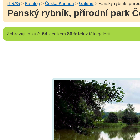
iTRAS
>
Katalog
>
Česká Kanada
>
Galerie
> Panský rybník, přír
Panský rybník, přírodní park 
Zobrazuji
fotku č.
64
z celkem
86 fotek
v této galerii.