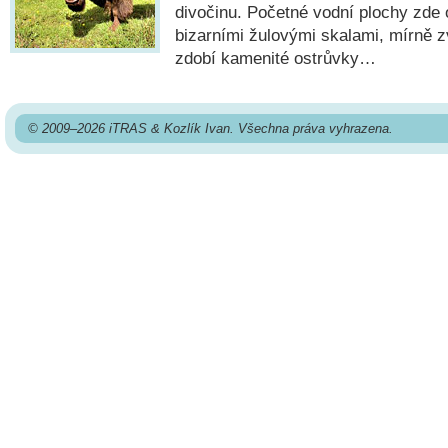
divočinu. Početné vodní plochy zde o
bizarními žulovými skalami, mírně 
zdobí kamenité ostrůvky…
© 2009–2026 iTRAS & Kozlík Ivan. Všechna práva vyhrazena.