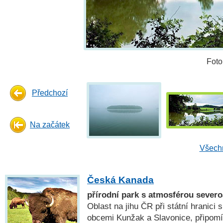
Foto
Předchozí
Na začátek
Všechn
Česká Kanada
přírodní park s atmosférou sever
Oblast na jihu ČR při státní hranic
obcemi Kunžak a Slavonice, připomí