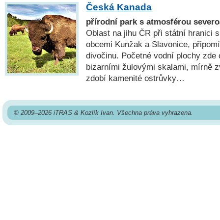
Česká Kanada
přírodní park s atmosférou sever
Oblast na jihu ČR při státní hranic
obcemi Kunžak a Slavonice, připomí
divočinu. Početné vodní plochy zde o
bizarními žulovými skalami, mírně 
zdobí kamenité ostrůvky…
© 2009–2026 iTRAS & Kozlík Ivan. Všechna práva vyhrazena.