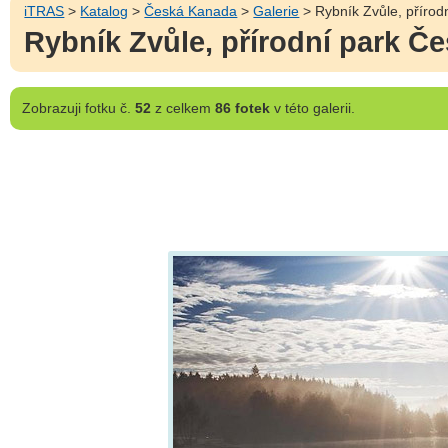
iTRAS
>
Katalog
>
Česká Kanada
>
Galerie
> Rybník Zvůle, příro
Rybník Zvůle, přírodní park Č
Zobrazuji
fotku č.
52
z celkem
86 fotek
v této galerii.