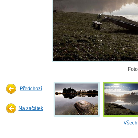
Foto
Předchozí
Na začátek
Všechn