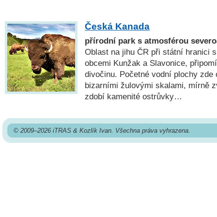
Česká Kanada
přírodní park s atmosférou sever
Oblast na jihu ČR při státní hranic
obcemi Kunžak a Slavonice, připomí
divočinu. Početné vodní plochy zde o
bizarními žulovými skalami, mírně 
zdobí kamenité ostrůvky…
© 2009–2026 iTRAS & Kozlík Ivan. Všechna práva vyhrazena.