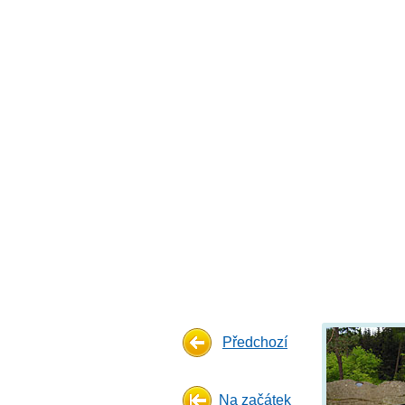
Předchozí
Na začátek