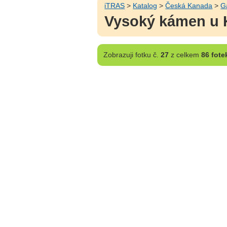
iTRAS
>
Katalog
>
Česká Kanada
>
G
Vysoký kámen u 
Zobrazuji
fotku č.
27
z celkem
86 fote