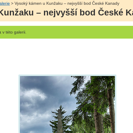
alerie
> Vysoký kámen u Kunžaku – nejvyšší bod České Kanady
Kunžaku – nejvyšší bod České 
k
v této galerii.