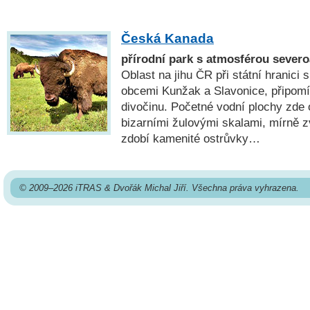
Česká Kanada
přírodní park s atmosférou sever
Oblast na jihu ČR při státní hranic
obcemi Kunžak a Slavonice, připomí
divočinu. Početné vodní plochy zde o
bizarními žulovými skalami, mírně 
zdobí kamenité ostrůvky…
© 2009–2026 iTRAS & Dvořák Michal Jiří. Všechna práva vyhrazena.